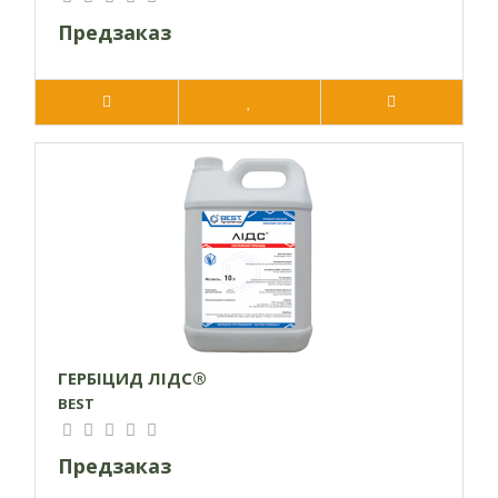
200-300 л/га. Робочий
Об’єм робочого розчину:
розчин препарату необхідно використати
Предзаказ
протягом 24 годин з моменту приготування.
ГЕРБІЦИД ЛІДС®
BEST
Предзаказ