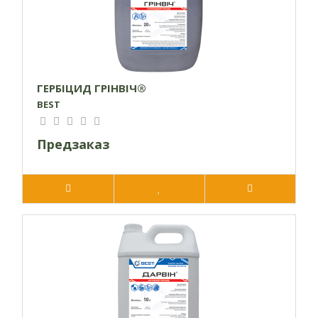
звичайні, куряче просо, лобода біла, мишій
зелений, мишій сизий, портулак городній, щириця
звичайна.
Помірно
чутливі
: амброзія полинолиста, зірочник
середній, паслін чорний, підмаренник чіпкий,
ГЕРБІЦИД ГРІНВІЧ®
суріпиця звичайна, талабан польовий.
BEST
Малочутливі:
берізка польова, будяк польовий,
гірчак широколистий, редька дика, ромашка.
Предзаказ
Застосування:
Культура
Спосіб внесення
Обприскування грунту
Кукурудза
висівання, під час
Соняшник
висівання, після
висівання, але до по
Соя
сходів культури
Обприскування грунту
появи сходів бур’яні
Забороняється