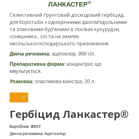
®
ЛАНКАСТЕР
Селективний ґрунтовий досходовий гербіцид,
для боротьби з однорічними двосім’ядольними
та злаковими бур’янами в посівах кукурудзи,
соняшника , сої та на землях
несільськогосподарського призначення.
Діюча речовина:
ацетохлор, 900 г/л.
Препаративна форма:
концентрат, що
емульгується.
Упаковка:
пластикова каністра, 20 л.
Переваги препарату:
широкий спектр дії проти злакових та
деяких дводольних бур’янів;
Гербіцид Ланкастер®
період захисної дії, в залежності від
погодньо-кліматичних умов, становить від
Виробник:
BEST
8 до 12 тижнів;
Діюча речовина: Ацетохлор
забезпечує надійне знищення бур’янів, що