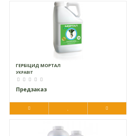
інші культури в сівозміні.
РЕКОМЕНДОВАНІ БАКОВІ
СУМІШІ
Основа + Промекс - деякі дводольні однорічні бур'яни,
які є середньочутливими до гербіциду Основа, добре
контролюються Промексом. Дану бакову суміш дає
розширений спектр дії на дводольні бур’яни, зокрема на
лободу білу, ромашку, нетребу звичайну.
ГЕРБІЦИД МОРТАЛ
Основа + Геліос - ацетохлор діє на бур'яни які
УКРАВІТ
проростають, але не діє на бур’яни, які вже проросли.
Застосовуючи бакову суміш із Геліосом ми отримуємо
Предзаказ
грунтову дію і знищуємо вегетуючі бур'яни. Бакова
суміш застосовується не пізніше ніж за 4-5 днів до
появи сходів культури, щоб не відбулося ураження
культурної рослини гліфосатом.