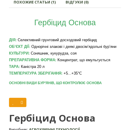
ПОХОЖИЕ СТАТЬИ (1)
ВІДГУКИ (0)
Гербіцид Основа
ДІЯ:
Селективний грунтовий досходовий гербіцид
ОБ’ЄКТ ДІЇ:
Однорічні злакові і деякі двосім’ядольні бур’яни
КУЛЬТУРИ:
Соняшник, кукурудза, соя
ПРЕПАРАТИВНА ФОРМА:
Концентрат, що емульгується
ТАРА:
Каністра 20 л
ТЕМПЕРАТУРА ЗБЕРІГАННЯ:
+5...+35°С
ОСНОВНІ ВИДИ БУР’ЯНІВ, ЩО КОНТРОЛЮЄ ОСНОВА
плоскуха звичайна
мишій зелений
щириця звичайна
Гербіцид Основа
гірчиця польова
Виробник:
АГРОХІМІЧНІ ТЕХНОЛОГІЇ