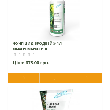
температура
30 місто.
зберігання
Термін зберігання
36 міс
Користувальницькі
характеристики
ФУНГІЦИД БРОДВЕЙ® 1Л
Тип впливу на
ХІМАГРОМАРКЕТИНГ
Контактні
організм
Ціна:
675.00 грн.
Висока концентрація діючої речовини
Особливості
Профілактичний фунгіцид
Метеор
Фунгіцид контактної дії, застосовується для обробки винограду, плодових,
овочевих та баштанних культур з метою профілактики від широкого