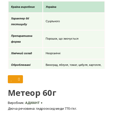
Країна виробник
Україна
Характер дії
Суцільного
пестициду
Препаративна
Порошок, що змочується
форма
Хімічний склад
Неорганічні
Оброблювані
Виноград, яблуня, томат, цибуля, картопля,
культури
огірок
Мінімальна
температура
5 місто.
Метеор 60г
ефективної дії
Виробник:
АДИАНТ +
Максимальна
Діюча речовина: гидрооксид меди 770 г/кг.
температура
30 місто.