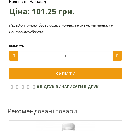
Наявність: На складі
ефективної дії
Ціна:
101.25 грн.
Бактеріальний рак, Пероноспороз,
Перед оплатою, будь ласка, уточніть наявність товару у
Захворювання
Фітофтороз, Кокомікоз, Альтернаріоз,
нашого менеджера
рослини
Курчавість листя, Мілдью, Макроспоріоз,
Парша
Кількість
Вміст діючої
Гідроксид міді, 770 г/кг
речовини
Упаковка
КУПИТИ
Упаковка
Поліетиленовий пакет
0 ВІДГУКІВ
/
НАПИСАТИ ВІДГУК
Вага
0.06 кг
Рекомендовані товари
Зберігання
Максимальна