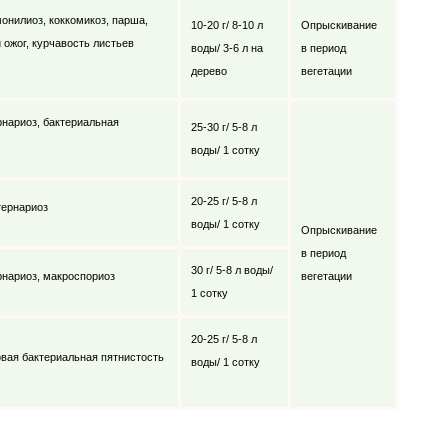
онилиоз, коккомикоз, парша,
10-20 г/ 8-10 л
Опрыскивание
 ожог, курчавость листьев
воды/ 3-6 л на
в период
дерево
вегетации
рнариоз, бактериальная
25-30 г/ 5-8 л
воды/ 1 сотку
20-25 г/ 5-8 л
тернариоз
воды/ 1 сотку
Опрыскивание
в период
30 г/ 5-8 л воды/
рнариоз, макроспориоз
вегетации
1 сотку
20-25 г/ 5-8 л
овая бактериальная пятнистость
воды/ 1 сотку