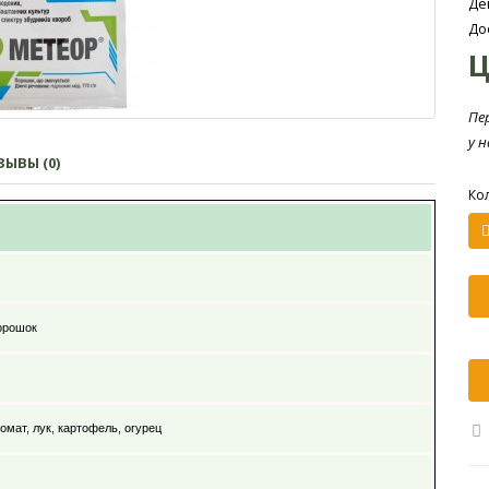
Де
До
Ц
Пе
у 
ЫВЫ (0)
Ко
орошок
томат, лук, картофель, огурец