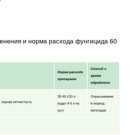
менения и норма расхода фунгицида 60
Способ и
Норма расхода
время
препарата
обработок
30-40 г/10 л
Опрыскивание
, черная пятнистость
воды/ 4-5 л на
в период
куст
вегетации