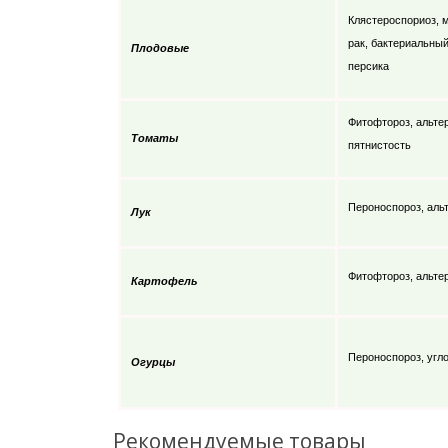
Клястероспориоз, м
рак, бактериальный
Плодовые
персика
Фитофтороз, альте
Томаты
пятнистость
Пероноспороз, аль
Лук
Фитофтороз, альте
Картофель
Пероноспороз, угл
Огурцы
Рекомендуемые товары