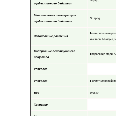
5 град.
эффективного действия
Максимальная температура
30 град.
эффективного действия
Бактериальный рак
Заболевание растения
листьев, Милдью, 
Содержание действующего
Гидрооксид меди 77
вещества
Упаковка
Упаковка
Полиэтиленовый п
Вес
0.06 кг
Хранение