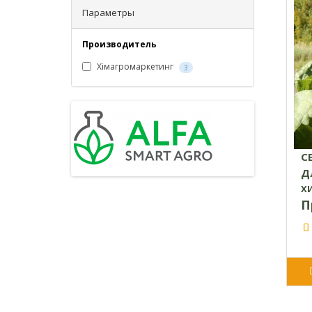
Параметры
Производитель
Хімагромаркетинг
3
С
Д
Х
П