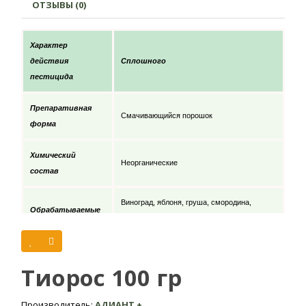
ОТЗЫВЫ (0)
Характер
действия
Сплошного
пестицида
Препаративная
Смачивающийся порошок
форма
Химический
Неорганические
состав
Виноград, яблоня, груша, смородина,
Обрабатываемые
капуста. огурец, томат, кабачок, цветущие
культуры
культуры, дыня, арбуз
Минимальная
Тиорос 100 гр
температура
5 град.
эффективного
Производитель:
АДИАНТ +