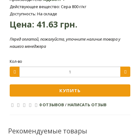
действия
Действующее вещество: Сера 800 г/кг
Доступность: На складе
Максимальная
Цена:
41.63 грн.
температура
30 град.
эффективного
Перед оплатой, пожалуйста, уточните наличие товара у
действия
нашего менеджера
Заболевание
Черная ножка, Аскохитоз, Оидиум
растения
Кол-во
Содержание
действующего
Сера 800 г/кг
вещества
КУПИТЬ
Упаковка
0 ОТЗЫВОВ
/
НАПИСАТЬ ОТЗЫВ
Упаковка
Полиэтиленовый пакет
Рекомендуемые товары
Вес
0.1 кг