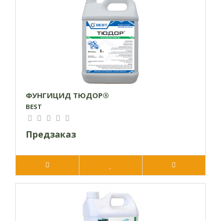
можно использовать в комбинации с другими
агрохимикатами;
экономный расход;
оправдывает финансовые вложения отличным
результатом.
Механизм действия фунгицида
Дезарал
ФУНГИЦИД ТЮДОР®
BEST
Препарат оказывает системное влияние. Дезарал
способен оградить растение от грибковых инфекций на
Предзаказ
любой фазе роста. Сразу после опрыскивания агрохимикат
оказывает пагубное влияние на внутренние и внешние
инфекции, которыми всходы могли заразиться из-за семян
или почвы.
Совместимость
Можно использовать в комбинации со всеми видами
агрохимикатов кроме щелочных, но прежде чем смешать