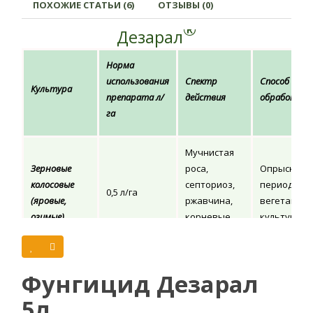
ПОХОЖИЕ СТАТЬИ (6)
ОТЗЫВЫ (0)
®
Дезарал
Норма
использования
Спектр
Способ и вр
Культура
препарата л/
действия
обработки
га
Мучнистая
Зерновые
роса,
Опрыскива
колосовые
септориоз,
период
0,5 л/га
(яровые,
ржавчина,
вегетации
озимые)
корневые
культуры
гнили
Опрыскива
Фунгицид Дезарал
период
5л
1,5 л/га
вегетации (