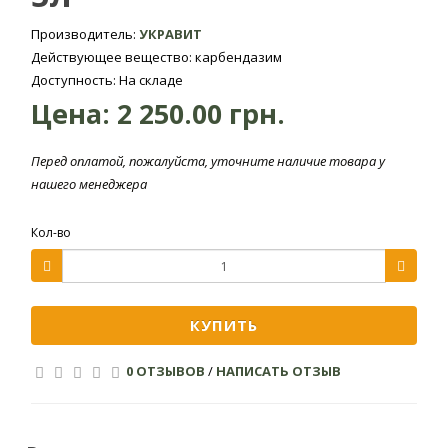
листьев
Мучнистая
культуры)
Производитель:
УКРАВИТ
роса, белая
Действующее вещество: карбендазим
Подсолнечник
и серая
Доступность: На складе
Протравли
гнили, фомоз
Цена:
2 250.00 грн.
семян
1,5 л/т
суспензией
препарата
Перед оплатой, пожалуйста, уточните наличие товара у
перед посе
нашего менеджера
Кол-во
Опрыскива
период
Мучнистая
вегетации 
Свекла
0,4 л/га
роса,
появлении
сахарная
КУПИТЬ
церкоспороз
первых
признаков
0 ОТЗЫВОВ
/
НАПИСАТЬ ОТЗЫВ
заболевани
Сажковые