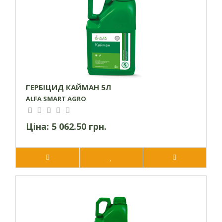
Рекомендації щодо застосування
Даний препарат слід застосовувати на ранніх стадіях
розвитку бур’янів - до появи чотирьох листків. Зазвичай це
співпадає з фазою появи чотирьох листків також і у
соняшників. (До появи двох справжніх листків у
соняшникової культури гербіцид вносити не
ГЕРБІЦИД КАЙМАН 5Л
рекомендується).
ALFA SMART AGRO
Інколи після обробки поля даним препаратом жовтіють
листя або верхівки соняшників, проте це не свідчить про
Ціна:
5 062.50 грн.
негативну дію на культуру та не впливає на врожайність.
Пожовтіння зазвичай пов’язане зі стресовими умовами -
посушливою погодою, похолоданням тощо. Вже через
півтора-два тижні після обприскування ці симптоми
зникають.
Дощ, який випадає через годину після обробки поля, не
змиває гербіцид і не обмежує його дію. Вплив препарату
може зменшуватися на площах із мінімально обробленими