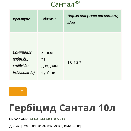
®
Сантал
Норма витрати препарату,
Культура
Об’єкти
Спо
л/га
Об
пос
Соняшник
Злакові
х л
(гібриди,
та
кул
1,0-1,2 *
стійкі до
дводольні
по
імідазолінів)
бур’яни
фа
ро
бур
Гербіцид Сантал - ефективний двокомпонентний препарат
Гербіцид Сантал 10л
системної дії від українського виробника Альфа Смарт Агро,
призначений для захисту посівів соняшника від широкого
Виробник:
ALFA SMART AGRO
спектру бур’янів.
Діюча речовина: имазамокс, имазапир