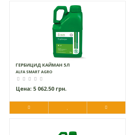
Принцип действия
Активными веществами выступают имазамокс и имазапир,
которые проникают в сорняки через листья и корни,
накапливаясь в точках роста. Гербицид ингибирует
производство важных аминокислот, что в свою очередь
нарушает синтез ДНК и замедляет рост растительных
клеток, приводя к гибели сорняков.
Рекомендации по применению
ГЕРБИЦИД КАЙМАН 5Л
Данный препарат следует применять на ранних стадиях
ALFA SMART AGRO
развития сорняков – до появления четырех
листьев. Обычно это совпадает с фазой появления
Цена:
5 062.50 грн.
четырех листьев и у подсолнечников. (До появления двух
настоящих листьев в подсолнечную культуру гербицид
вносить не рекомендуется).
Иногда после обработки поля данным препаратом
желтеют листья или верхушки подсолнечников, однако это
не свидетельствует об отрицательном воздействии на
культуру и не влияет на урожайность. Пожелтение обычно