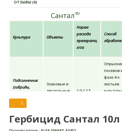
ОТЗЫВЫ (0)
®
Сантал
Норма
расхода
Способ
Культура
Объекты
препарата,
обработки
л/га
Опрыскивани
посевов в
фазе 4-х
Подсолнечник
Злаковые и
листьев
(гибриды,
двудольные
1,0-1,2 *
культуры и на
устойчивые к
сорняки
начальных
имидазолинам)
фазах
развития
Гербицид Сантал 10л
сорняков
Производитель:
ALFA SMART AGRO