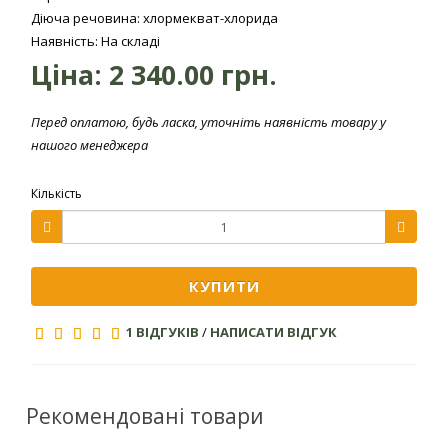
Реєстрація препарату:
Діюча речовина: хлормекват-хлорида
Наявність: На складі
Норма
Спосіб
фаза
Ціна:
2 340.00 грн.
Культура
витрати,
застосування
застосування
л / га
Перед оплатою, будь ласка, уточніть наявність товару у
1) кінець
нашого менеджера
кущіння
Обприскування
Пшениця
2) початок
Кількість
в період
1,0-2,0
озима
росту стебла
вегетації
до висоти
10-20 см
КУПИТИ
Увага!
1 ВІДГУКІВ
/
НАПИСАТИ ВІДГУК
Не застосовувати препарат на рослинах
знаходяться в стані стресу;
Заборонено використовувати на площах
Рекомендовані товари
слабо забезпечених елементами живлення;
Мінімальна температура внесення +10 ... + 12