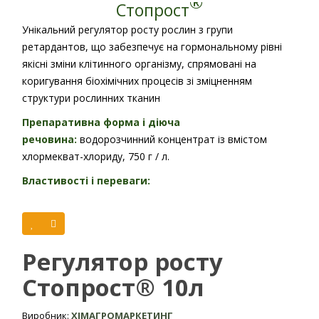
®
Стопрост
Унікальний регулятор росту рослин з групи
ретардантов, що забезпечує на гормональному рівні
якісні зміни клітинного організму, спрямовані на
коригування біохімічних процесів зі зміцненням
структури рослинних тканин
Препаративна форма і діюча
речовина:
водорозчинний концентрат із вмістом
хлормекват-хлориду, 750 г / л.
Властивості і переваги:
сприяє потовщення клітинних стінок;
сприяє накопиченню і реструктуризації поживних
речовин;
Регулятор росту
використання в баковій суміші з мікроелементами
сприяє більш раціональному перерозподілу
Стопрост® 10л
біогенних речовин на розвиток рослинного
організму.
Виробник:
ХІМАГРОМАРКЕТИНГ