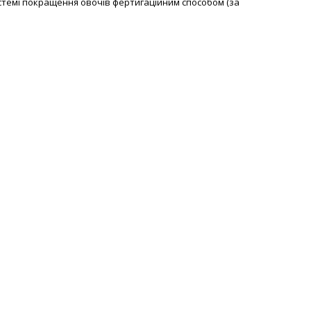
стемі покращення овочів фертигаційним способом (за