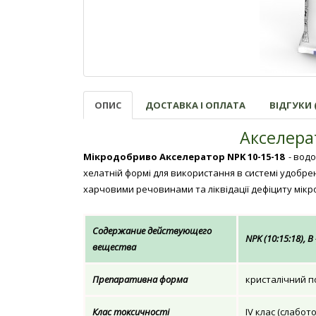
ОПИС
ДОСТАВКА І ОПЛАТА
ВІДГУКИ (
Акселера
Мікродобриво Акселератор NPK 10-15-18
- вод
хелатній формі для використання в системі удобре
харчовими речовинами та ліквідації дефіциту мікр
Содержание действующего
NPK (10:15:18), В 
вещества
Препаративна форма
кристалічний 
Клас токсичності
ІV клас (слабот