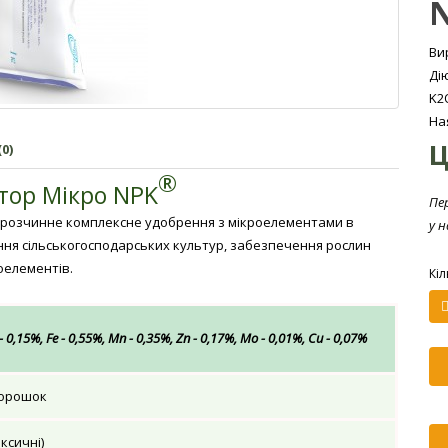
N
Ви
Ді
K2O
На
Ц
0)
®
тор Мікро NPK
Пе
орозчинне комплексне удобрення з мікроелементами в
у 
ння сільськогосподарських культур, забезпечення рослин
оелементів.
Кіл
- 0,15%, Fe - 0,55%, Mn - 0,35%, Zn - 0,17%, Mо - 0,01%, Сu - 0,07%
порошок
оксичні)