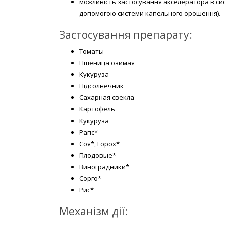
можливість застосування акселератора в си
допомогою системи капельного орошення).
Застосування препарату:
Томаты
Пшеница озимая
Кукуруза
Підсолнечник
Сахарная свекла
Картофель
Кукуруза
Рапс*
Соя*, Горох*
Плодовые*
Виноградники*
Сорго*
Рис*
Механізм дії: