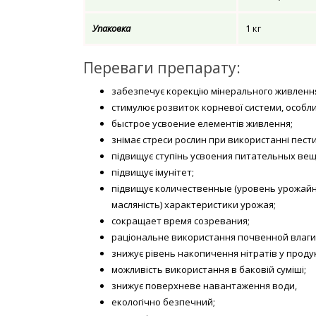
Упаковка
1 кг
Переваги препарату:
забезпечує корекцію мінерального живленн
стимулює розвиток корневої системи, особлив
быстрое усвоение елементів живлення;
знімає стреси рослин при використанні пести
підвищує ступінь усвоения питательных вещ
підвищує імунітет;
підвищує количественные (уровень урожайност
масляність) характеристики урожая;
сокращает время созревания;
раціональне використання почвенной влаги
знижує рівень накопичення нітратів у продук
можливість використання в баковій суміші;
знижує поверхневе навантаження води,
екологічно безпечний;