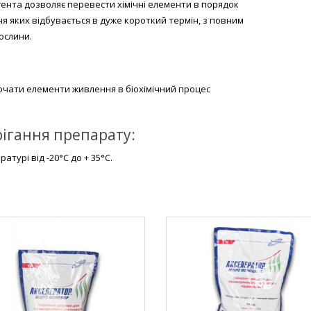
гента дозволяє перевести хімічні елементи в порядок
я яких відбувається в дуже короткий термін, з повним
ослини.
ючати елементи живлення в біохімічний процес
.
рігання препарату:
атурі від -20°С до + 35°С.