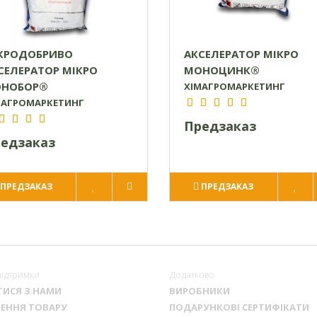
КРОДОБРИВО
АКСЕЛЕРАТОР МІКРО
СЕЛЕРАТОР МІКРО
МОНОЦИНК®
НОБОР®
ХІМАГРОМАРКЕТИНГ
МАГРОМАРКЕТИНГ
Предзаказ
едзаказ
ПРЕДЗАКАЗ
ПРЕДЗАКАЗ
підтримки
Додатково
ТИСЯ З НАМИ
ВИРОБНИКИ
ЕННЯ ТОВАРУ
ПОДАРУНКОВІ СЕРТИФІКАТИ