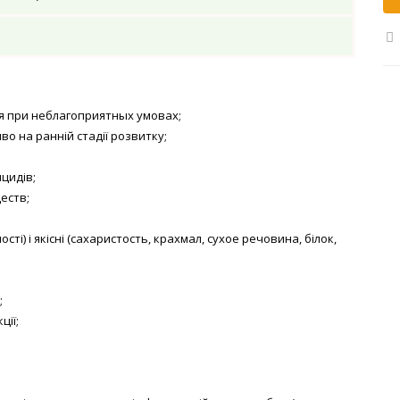
я при неблагоприятных умовах;
о на ранній стадії розвитку;
цидів;
еств;
і) і якісні (сахаристость, крахмал, сухое речовина, білок,
;
ції;