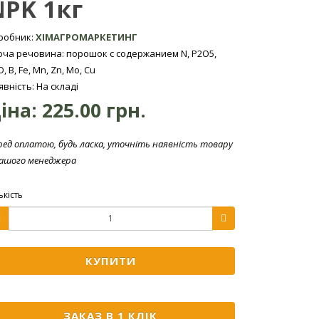
PK 1кг
робник:
ХІМАГРОМАРКЕТИНГ
юча речовина: порошок с содержанием N, P2O5,
, В, Fe, Mn, Zn, Мо, Cu
явність: На складі
іна:
225.00 грн.
ред оплатою, будь ласка, уточніть наявність товару
нашого менеджера
ькість
КУПИТИ
ЗАКАЗ В 1 КЛІК