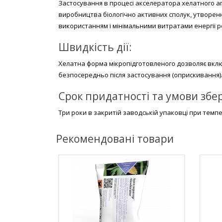
Застосування в процесі акселератора хелатного а
виробництва біологічно активних сполук, утворенн
використанням і мінімальними витратами енергії р
Швидкість дії:
Хелатна форма мікропідготовленого дозволяє вкл
безпосередньо після застосування (оприскивання)
Срок придатності та умови збе
Три роки в закритій заводській упаковці при темпер
Рекомендовані товари