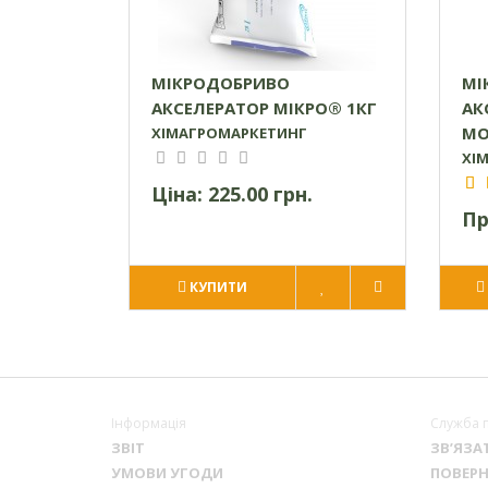
МІКРОДОБРИВО
МІ
АКСЕЛЕРАТОР МІКРО® 1КГ
АК
МО
ХІМАГРОМАРКЕТИНГ
ХІ
Ціна:
225.00 грн.
Пр
КУПИТИ
Інформація
Служба 
ЗВІТ
ЗВ’ЯЗА
УМОВИ УГОДИ
ПОВЕРН