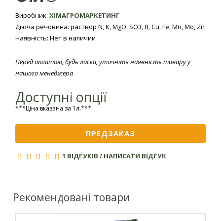
Культура
застосування
застосування
добрива,
Виробник:
ХІМАГРОМАРКЕТИНГ
л / га
Діюча речовина: раствор N, K, MgO, SO3, B, Cu, Fe, Mn, Mo, Zn
Наявність: Нет в наличии
Бутонизация,
томати
дозрівання
Перед оплатою, будь ласка, уточніть наявність товару у
Пшениця
нашого менеджера
кущіння
озима
Доступні опції
Соняшник
бутонізація
***Ціна вказана за 1л.***
Обприскування
У другій
Буряк
в період
1,0-2,0
половині
цукровий
ПРЕДЗАКАЗ
вегетації
вегетації
Бутонизация,
1 ВІДГУКІВ
/
НАПИСАТИ ВІДГУК
Картопля
формування
плодів
Рекомендовані товари
5-7, 10-12
Кукурудза
листків