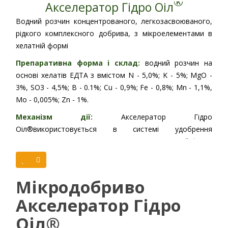
®
Акселератор Гідро Оіл
Водний розчин концентрованого, легкозасвоюваного,
рідкого комплексного добрива, з мікроелементами в
хелатній формі
Препаративна форма і склад:
водний розчин на
основі хелатів ЕДТА з вмістом N - 5,0%; K - 5%; MgO -
3%, SO3 - 4,5%; B - 0.1%; Cu - 0,9%; Fe - 0,8%; Mn - 1,1%,
Mo - 0,005%; Zn - 1%.
Механізм дії:
Акселератор Гідро
Оіл®
використовується в системі удобрення
сільськогосподарських культур. Завдяки хелатній формі
легко засвоюється і забезпечує рослини поживними
елементами, а також забезпечує ліквідацію дефіциту
мікроелементів.
Мікродобриво
Реєстрація препарату:
Акселератор Гідро
Норма
Оіл®
Спосіб
фаза
витрати