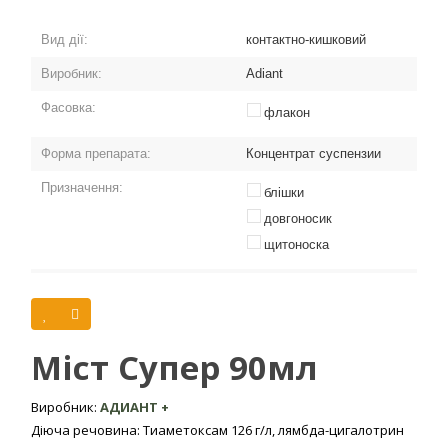
Вид дії:
контактно-кишковий
Виробник:
Adiant
Фасовка:
флакон
Форма препарата:
Концентрат суспензии
Призначення:
блішки
довгоносик
щитоноска
Культури:
свекла (буряк)
Двокомпонентний інсектицид
Міст Cупер 90мл
інсектицид Міст Супер Adiant+
Виробник:
АДИАНТ +
Двокомпонентний інсектицид, застосовується на різних
Діюча речовина: Тиаметоксам 126 г/л, лямбда-цигалотрин
сільськогосподарських, декоративних та плодово-ягідних культурах таких