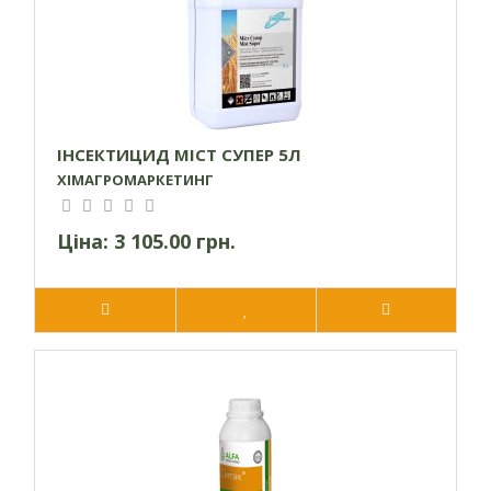
дерево
Яблуневий
квіткоїд, букарка,
казарка,
Яблуня
3,6
2-5
попелиця,
ІНСЕКТИЦИД МІСТ СУПЕР 5Л
яблуневий
ХІМАГРОМАРКЕТИНГ
пильщик, молі,
листовійки
Ціна:
3 105.00 грн.
Колорадський
Томати
3,6
5
жук, попелиці
Цибульна муха,
Цибуля
3,6
5
трипси
Комплекс
Капуста
3,6
5
шкідників