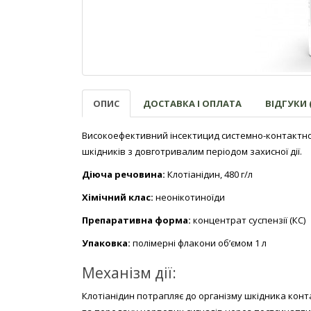
ОПИС
ДОСТАВКА І ОПЛАТА
ВІДГУКИ (
Високоефективний інсектицид системно-контактної 
шкідників з довготривалим періодом захисної дії.
Діюча речовина:
Клотіанідин, 480 г/л
Хімічний клас:
неонікотиноїди
Препаративна форма:
концентрат суспензії (КС)
Упаковка:
полімерні флакони об’ємом 1 л
Механізм дії:
Клотіанідин потрапляє до організму шкідника кон