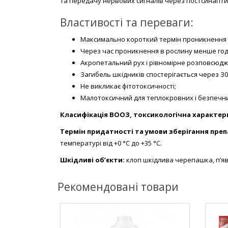
та передачу нервових сигналів через постсинапти
Властивості та переваги:
Максимально короткий термін проникнення 
Через час проникнення в рослину менше го
Акропетальний рух і рівномірне розповсюдж
Загибель шкідників спостерігається через З0 
Не викликає фітотоксичності;
Малотоксичний для теплокровних і безпечн
Класифікація ВООЗ, токсикологічна характер
Термін придатності та умови зберігання преп
температурі від +0 °С до +35 °С.
Шкідливі об’єкти:
клоп шкідлива черепашка, п’яви
Рекомендовані товари