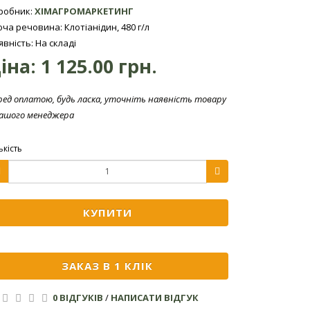
робник:
ХІМАГРОМАРКЕТИНГ
юча речовина: Клотіанідин, 480 г/л
явність: На складі
іна:
1 125.00 грн.
ред оплатою, будь ласка, уточніть наявність товару
нашого менеджера
ькість
КУПИТИ
ЗАКАЗ В 1 КЛІК
0 ВІДГУКІВ
/
НАПИСАТИ ВІДГУК