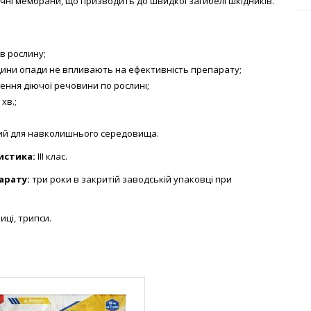
чні мембрани, що призводить до швидкої загибелі шкідників.
в рослину;
дини опади не впливають на ефективність препарату;
ення діючої речовини по рослині;
хв.;
ий для навколишнього середовища.
истика:
IІI клас.
арату:
три роки в закритій заводській упаковці при
ці, трипси.