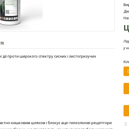
Ви
Ді
На
Ц
Пе
0)
у 
дії проти широкого спектру сисних і листогризучих
Кіл
тактно-кишковим шляхом і блокує аце-тилхолінові рецептори