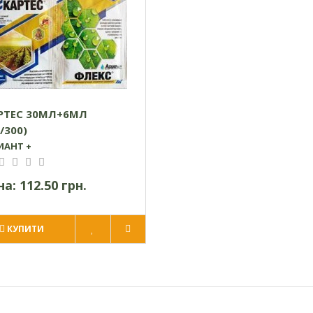
РТЕС 30МЛ+6МЛ
/300)
ИАНТ +
на:
112.50 грн.
КУПИТИ