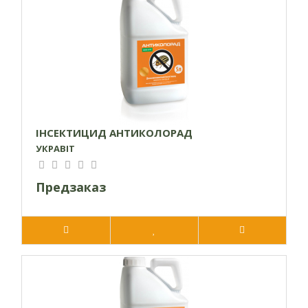
Пакування
5 л, 1 л
Сумісність:
Сумісний з іншими пестицидами та агрохімікатами,
окрім лужних. При протруюванні можливе використання з
препаратами фунгіцидної та стимулюючої дії. Перед
приготуванням бакової суміші необхідно провести пробне
ІНСЕКТИЦИД АНТИКОЛОРАД
змішування (відсутність осаду, піни, розшарування,
УКРАВІТ
збивання в клумки, неповне розчинення одного з
препаратів тощо)
Предзаказ
Механiзм дії:
Контактно-системна дія. До складу АНТИХРУЩ входять дві
інсектицидні діючі речовини нового покоління, які
взаємодіють та доповнюють одна одну. АНТИХРУЩ —
інсектицид контактнокишкової дії, який вражає центральну
нервову систему шкідливих комах, блокуючи функції
життєдіяльності, що призводить до їх швидкої загибелі.