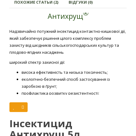
ПОХОЖИЕ СТАТЬИ (2)
ВІДГУКИ (0)
®
Антихрущ
Надзвичайно потужний інсектицид контактно-кишкової дії,
який забезпечує рішення цілого комплексу проблем
захисту від шкідників сільськогосподарських культур та
плодово-ягідних насаджень
широкий спектр захисної дії:
висока ефективність та низька токсичність;
екологічно-безпечний спосіб застосування із
заробкою в ґрунт;
профілактика розвитку резистентності;
низька норма витрати;
тривалий термін захисної дії;
відсутність фітотоксичності (препарат є безпечним
Інсектицид
для культури при рекомендованому застосуванні);
сильна акарицидна дія;
Антихрущ 5л
ефективний проти основних стадій розвитку