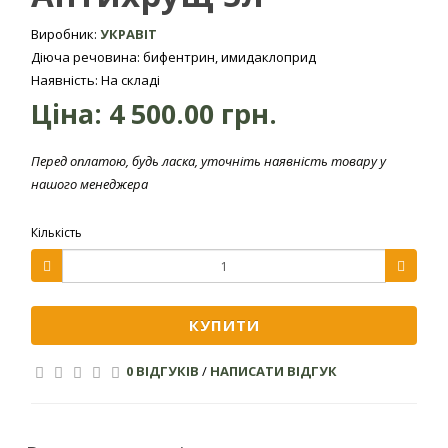
шкідників: личинки, дорослі особини.
Виробник:
УКРАВІТ
Діюча речовина: бифентрин, имидаклоприд
Форма
Концентрат суспензії
Наявність: На складі
препарата
Ціна:
4 500.00 грн.
Діюча
Біфентрин 100 г/л, Імідаклоприд 100 г/л
речовина
Перед оплатою, будь ласка, уточніть наявність товару у
нашого менеджера
Синтетичні піретроїди +
Хімічна група
неонікотиноїди
Кількість
Класифікація ВООЗ: 3 клас
Токсичність
небезпечності
КУПИТИ
Строки виходу
працівників на
0 ВІДГУКІВ
/
НАПИСАТИ ВІДГУК
оброблені
площі для
3 доби
проведення