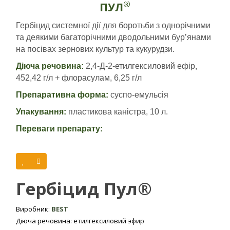
®
ПУЛ
Гербіцид системної дії для боротьби з однорічними
та деякими багаторічними дводольними бур’янами
на посівах зернових культур та кукурудзи
.
Діюча речовина:
2,4-Д-2-етилгексиловий ефір,
452,42 г/л + флорасулам, 6,25 г/л
Препаративна
форма:
суспо-емульсія
Упакування:
пластикова каністра, 10 л.
Переваги препарату:
високий гербіцидний ефект, зумовлений
синергічною дією двох діючих речовин;
широкий період застосування на
зернових культурах;
Гербіцид Пул®
швидка дія, перші симптоми з’являються
через
2-3 дні;
Виробник:
BEST
висока ефективність проти стійких бур’янів
Діюча речовина: етилгексиловий эфир
(підмаренник чіпкий, ромашка непахуча,