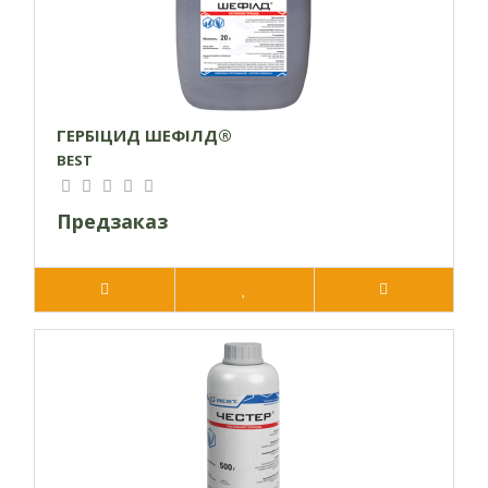
рослинних клітин у чутливих бур’янів.
Препарат
Особливості технології внесення:
сумісний з фунгіцидами, інсектицидами,
протидводольними гербіцидами, рідкими
азотними добривами та регуляторами росту
ГЕРБІЦИД ШЕФІЛД®
рослин. Сумісний з грамініцидами
на основі
BEST
ізопротурону та хлортолурону. Несумісний з
грамініцидами на основі феноксапропу,
Предзаказ
клодинафоп-пропаргілу та диклофопу. Перед
приготуванням робочої суміші рекомендується
перевірити змішуваність препаратів у малій
ємкості.
Як швидко можна побачити перші прояви дії
гербіциду?
Видимі симптоми з’являються вже
через 1-3 дні після обробки, повна загибель настає
через 2-3 тижні.
Чи є обмеження у сівозміні після застосування
препарату Пул?
При дотриманні регламенту