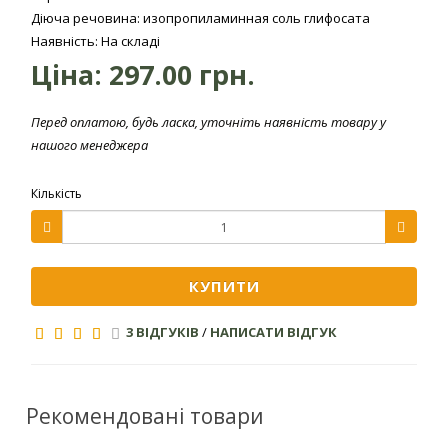
Форма
Діюча речовина: изопропиламинная соль глифосата
Розчинний концентрат
препарату
Наявність: На складі
Ціна:
297.00 грн.
Діюча
Ізопропіламінна сіль гліфосату 480 г/л,
речовина
у кислотному еквіваленті 360 г/л
Перед оплатою, будь ласка, уточніть наявність товару у
нашого менеджера
Хімічна група
Гліцини
Кількість
Класифікація ВООЗ: 3 клас
Токсичність
небезпечності
Строки виходу
КУПИТИ
працівників на
оброблені
3 доби, для ручних — 7 діб після
3 ВІДГУКІВ
/
НАПИСАТИ ВІДГУК
площі для
обробки
проведення
механізованих
робіт
Рекомендовані товари