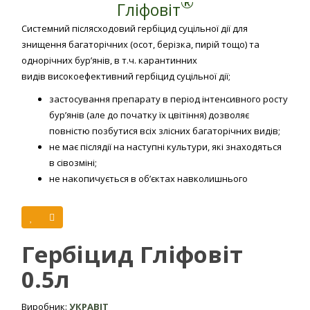
®
Гліфовіт
Cистемний післясходовий гербіцид суцільної дії для
знищення багаторічних (осот, берізка, пирій тощо) та
однорічних бур’янів, в т.ч. карантинних
видів високоефективний гербіцид суцільної дії;
застосування препарату в період інтенсивного росту
бур’янів (але до початку їх цвітіння) дозволяє
повністю позбутися всіх злісних багаторічних видів;
не має післядії на наступні культури, які знаходяться
в сівозміні;
не накопичується в об’єктах навколишнього
середовища;
практично не токсичний для теплокровних тварин
та безпечний для навколишнього середовища;
можливе застосування в якості десиканту перед
Гербіцид Гліфовіт
збиранням врожаю;
0.5л
максимальна економія матеріально-технічних
ресурсів.
Виробник:
УКРАВІТ