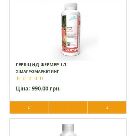
Препарат можна вносити протягом тривалого
періоду, коли у культури формується від одного до
семи листків.
Гербіцид швидко розкладається в ґрунті (приблизно
за десять днів) та не обмежує вибір культур у
сівозміні.
Принцип дії
Активна речовина римсульфурон проникає в тканини
ГЕРБІЦИД ФЕРМЕР 1Л
бур’янистих рослин та швидко розповсюджується в усі
ХІМАГРОМАРКЕТИНГ
частини, включаючи й корені. Під впливом гербіциду
блокується синтез важливих ферментів та амінокислот,
Ціна:
990.00 грн.
порушуються процеси ділення клітин. В результаті, бур’яни
припиняють рости, засихають та гинуть.
Рекомендації щодо застосування
Обробку гербіцидом рекомендується проводити за
температурних умов від +15°С до +25°С на стадії
формування у однорічних бур’янів одного-трьох листків