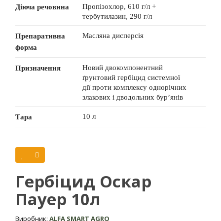
Пропізохлор, 610 г/л +
Діюча речовина
тербутилазин, 290 г/л
Масляна дисперсія
Препаративна
форма
Новий двокомпонентний
Призначення
ґрунтовий гербіцид системної
дії проти комплексу однорічних
злакових і дводольних бур’янів
10 л
Тара
Культура
Переваги
Гербіцид Оскар
Формуляція на основі масляної дисперсії забезпечує
Пауер 10л
повне змочування та рівномірне розподілення діючих
речовин на оброблюваній поверхні.
Виробник:
ALFA SMART AGRO
Масляна основа препарату забезпечує формування