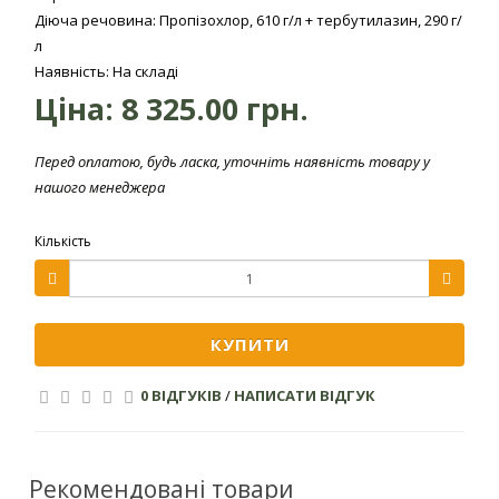
Діюча речовина: Пропізохлор, 610 г/л + тербутилазин, 290 г/
надійного ґрунтового екрану.
л
Посилена ефективність проти однорічних злакових та
Наявність: На складі
ряду найважливіших дводольних бур’янів.
Ціна:
8 325.00 грн.
Препарат має виключно м’яку дію на культурні рослини
– немає необхідності у додаванні до препарату антидоту.
Перед оплатою, будь ласка, уточніть наявність товару у
Механізм дії
нашого менеджера
Діюча речовина тербутилазин є системною, належить до
хімічного класу триазинів. Тербутилазин поглинається
Кількість
корінням проростаючих або вже пророслих бур’янів, в
подальшому блокує транспорт електронів у клітинах
(порушує процес фотосинтезу), що веде до загибелі
рослини. Під час посухи тербутилазин утворює більш
КУПИТИ
стійку захисну плівку, ніж інші діючі речовини. Діюча
речовина пропізохлор – системна, відноситься до
0 ВІДГУКІВ
/
НАПИСАТИ ВІДГУК
хімічного класу хлорацетамідів. Пропізохлор
поглинається корінням та проростаючими паростками
бур’янів, пригнічує поділ клітин шляхом блокування
синтезу білка у чутливих рослин. Вплив цих двох діючих
Рекомендовані товари