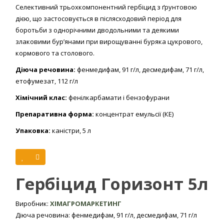
Селективний трьохкомпонентний гербіцид з ґрунтовою
дією, що застосовується в післясходовий період для
боротьби з однорічними дводольними та деякими
злаковими бур’янами при вирощуванні буряка цукрового,
кормового та столового.
Діюча речовина:
фенмедифам, 91 г/л, десмедифам, 71 г/л,
етофумезат, 112 г/л
Хімічний клас:
фенілкарбамати і бензофурани
Препаративна форма:
концентрат емульсії (КЕ)
Упаковка:
каністри, 5 л
Швидкість дії:
Гербіцид Горизонт 5л
видимі симптоми дії препарату проявляються через 3-4
доби. Повна загибель бур’янів настає через 7-10 діб.
Виробник:
ХІМАГРОМАРКЕТИНГ
Механізм дії:
Діюча речовина: фенмедифам, 91 г/л, десмедифам, 71 г/л