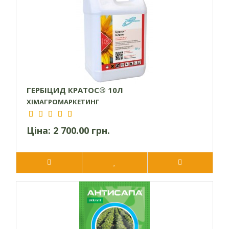
культури.
На відміну від звичайних бакових сумішей всі три
компонента діючої речовини горизонту містяться в
кожній краплі робочого розчину.
Має в своєму складі пар, на основі рослинних масел,
які дозволяють краще покривати і довше
утримуватись на листковій поверхні бур’янів.
Чудово поєднується з іншими гербіцидами для
ГЕРБІЦИД КРАТОС® 10Л
підсилення дії проти певної групи бур’ нів, тим самим
ХІМАГРОМАРКЕТИНГ
вирішує проблеми захисту конкретного поля.
Зручна у використанні препаративна форма.
Ціна:
2 700.00 грн.
Екологічно безпечний – діюча речовина в ґрунті
повністю розкладається протягом двох місяців.
Не рекомендується використовувати в бакових
сумішах з фосфорорганічними інсектицидами.
Класифікація вооз, токсикологічна характеристика:
ІІІ клас (помірно токсичні).
Термін придатності та умови зберігання препарату: