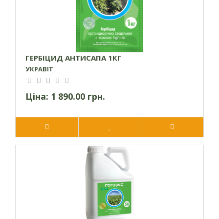
Три роки в закритій заводській упаковці при температурі
від +5 °С до +35 °С.
Шкідливі об’єкти:
Високочутливі:
ГЕРБІЦИД АНТИСАПА 1КГ
грицики звичайні, дурман звичайний, жовтозілля весняне,
УКРАВІТ
зірочник середній, глуха кропива стеблеобгортаюча,
лобода (види), лутига розлога, мак дикий, паслін чорний,
Ціна:
1 890.00 грн.
підмаренник чіпкий, портулак городній, гірчак звичайний,
талабан польовий, фіалка польова, щириця звичайна.
Середньочутливі:
вівсюг, жовтець повзучий, мишій (види), нетреба (види),
плоскуха (види), куряче просо, просо (види), ромашка
(види), чина бульбиста, щириця біла, щириця лободовидна.
Стійкі:
горошок мишачий, пирій повзучий, ромашка лікарська,
свинорий пальчастий, гірчак почечуйний, гірчак