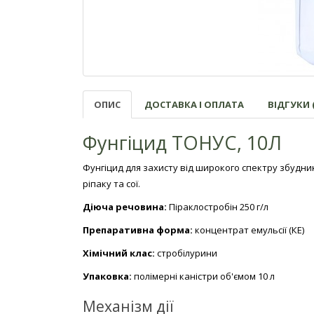
ОПИС
ДОСТАВКА І ОПЛАТА
ВІДГУКИ (
Фунгіцид ТОНУС, 10Л
Фунгіцид для захисту від широкого спектру збудник
ріпаку та сої.
Діюча речовина:
Піраклостробін 250 г/л
Препаративна форма:
концентрат емульсії (КЕ)
Хімічний клас:
стробілурини
Упаковка:
полімерні каністри об'ємом 10 л
Механізм дії