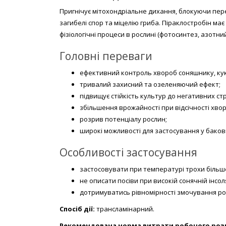
Пригнічує мітохондріальне дихання, блокуючи пере
загибелі спор та міцелію гриба. Піраклостробін має
фізіологічні процеси в рослині (фотосинтез, азотний
Головні переваги
ефективний контроль хвороб соняшнику, куку
тривалий захисний та озеленяючий ефект;
підвищує стійкість культур до негативних ст
збільшення врожайності при відсічності хвор
розрив потенціалу рослин;
широкі можливості для застосування у баков
Особливості застосування
застосовувати при температурі трохи більше
не описати посіви при високій сонячній інсоля
дотримуватись рівномірності змочування ро
Спосіб дії:
трансламінарний.
Рекомендована норма витрати робочого роз