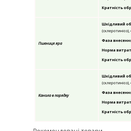
Кратність обр
Шкідливий об
(склеротиніоз),
Фаза внесенн
Пшениця яра
Норма витрати 
Кратність обр
Шкідливий об
(склеротиніоз),
Фаза внесенн
Канола в порядку
Норма витрати 
Кратність обр
Рекомендовані товари