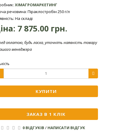
робник:
ХІМАГРОМАРКЕТИНГ
юча речовина: Піраклостробін 250 г/л
явність: На складі
іна:
7 875.00 грн.
ред оплатою, будь ласка, уточніть наявність товару
нашого менеджера
ькість
КУПИТИ
ЗАКАЗ В 1 КЛІК
0 ВІДГУКІВ
/
НАПИСАТИ ВІДГУК