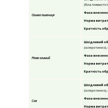
(біла плямистіст
Фаза внесенн
Озима пшениця
Норма витрати 
Кратність обр
Шкідливий об
(склеротиніоз),
Фаза внесенн
Ріпак озимий
Норма витрати 
Кратність обр
Шкідливий об
(склеротиніоз),
Фаза внесенн
Соя
Норма витрати 