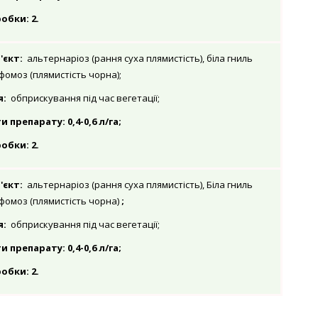
обки: 2.
'єкт:
альтернаріоз (рання суха плямистість), біла гниль
 фомоз (плямистість чорна);
я:
обприскування під час вегетації;
препарату: 0,4-0,6 л/га;
обки: 2.
'єкт:
альтернаріоз (рання суха плямистість), Біла гниль
 фомоз (плямистість чорна)
;
я:
обприскування під час вегетації;
препарату: 0,4-0,6 л/га;
обки: 2.