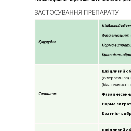
ЗАСТОСУВАННЯ ПРЕПАРАТУ
Шкідливий об'єк
Фаза внесення:
Кукурудза
Норма витрати п
Кратність оброб
Шкідливий об
(склеротиніоз),
(біла плямистіс
Соняшник
Фаза внесенн
Норма витрати 
Кратність обр
Шкідливий об