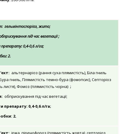
т:
гельмінтоспоріоз, жито;
обприскування під час вегетації
;
репарату: 0,4-0,6 л/га;
ки: 2.
'єкт:
альтернаріоз (рання суха плямистість), Біла гниль
 Бура гниль, Плямистість темно-бура (фомопсис), Септоріоз
ть листя), Фомоз (плямистість чорна)
;
я:
обприскування під час вегетації;
препарату: 0,4-0,6 л/га;
обки: 2.
'єкт:
іржа, піренофороз (плямистість жовта), септоріоз