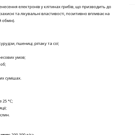
несення електронів у клітинах грибів, що призводить до
 захисні та лікувальні властивості, позитивно впливає на
 обмін).
рудзи, пшениці, ріпаку та сої;
ресових умов;
об;
их сумішах.
 25 °С;
ції;
слин.
чину:
200-300 л/га.