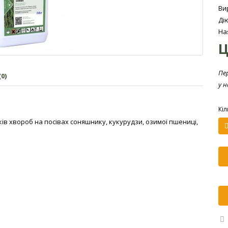
Ви
Ді
На
Ц
Пе
0)
у 
Кіл
ів хвороб на посівах соняшнику, кукурудзи, озимої пшениці,