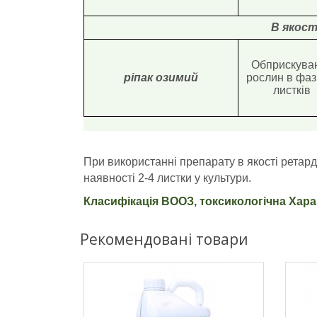
В якос
Обприскува
ріпак озимий
рослин в фазі
листків
При використанні препарату в якості ретар
наявності 2-4 листки у культури.
Класифікація ВООЗ, токсикологічна Хара
Рекомендовані товари