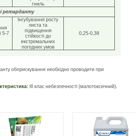
гниль
ті ретарданту
Інгубування росту
листа та
ння
підвищення
 5-7
0,25-0,38
стійкості до
екстремальних
погодних умов
данту обприскування необхідно проводити при
ктеристика:
ІІІ клас небезпечності (малотоксичний).