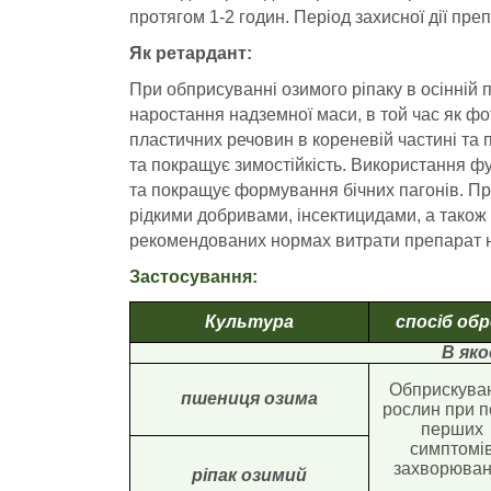
протягом 1-2 годин. Період захисної дії пре
Як ретардант:
При обприсуванні озимого ріпаку в осінній п
наростання надземної маси, в той час як ф
пластичних речовин в кореневій частині та 
та покращує зимостійкість. Використання фу
та покращує формування бічних пагонів. Пр
рідкими добривами, інсектицидами, а також
рекомендованих нормах витрати препарат н
Застосування:
Культура
спосіб об
В яко
Обприскува
пшениця озима
рослин при п
перших
симптомі
захворюва
ріпак озимий