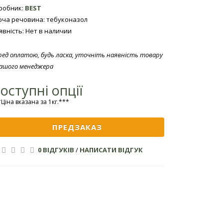
робник:
BEST
юча речовина: тебуконазол
явність: Нет в наличии
ред оплатою, будь ласка, уточніть наявність товару
нашого менеджера
оступні опції
Ціна вказана за 1кг.***
ПРЕДЗАКАЗ
0 ВІДГУКІВ
/
НАПИСАТИ ВІДГУК