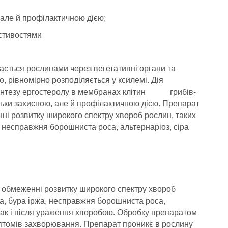
але й профілактичною дією;
стивостями
ється рослинами через вегетативні органи та
 рівномірно розподіляється у ксилемі. Дія
 синтезу ергостеролу в мембранах клітин грибів-
льки захисною, але й профілактичною дією. Препарат
і розвитку широкого спектру хвороб рослин, таких
 несправжня борошниста роса, альтернаріоз, сіра
 обмеженні розвитку широкого спектру хвороб
са, бура іржа, несправжня борошниста роса,
так і після ураження хворобою. Обробку препаратом
птомів захворювання. Препарат проникє в рослину