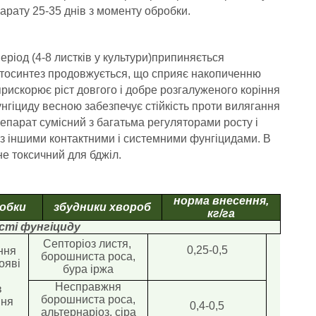
парату 25-35 днів з моменту обробки.
еріод (4-8 листків у культури)припиняється
отосинтез продовжується, що сприяє накопиченню
прискорює ріст довгого і добре розгалуженого коріння
нгіциду весною забезпечує стійкість проти вилягання
епарат сумісний з багатьма регуляторами росту і
 з іншими контактними і системними фунгіцидами. В
е токсичний для бджіл.
норма внесення,
робки
збудники хвороб
кг/га
сті фунгіциду
Септоріоз листя,
0,25-0,5
ння
борошниста роса,
ояві
бура іржа
Несправжня
в
борошниста роса,
ння
0,4-0,5
альтернаріоз, сіра