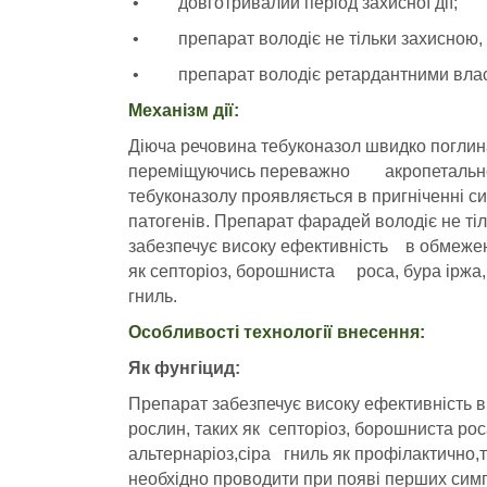
• довготривалий період захисної дії;
• препарат володіє не тільки захисною, 
• препарат володіє ретардантними вла
Механізм дії:
Діюча речовина тебуконазол швидко поглина
переміщуючись переважно акропетально,
тебуконазолу проявляється в пригніченні
патогенів. Препарат фарадей володіє не ті
забезпечує високу ефективність в обмеженн
як септоріоз, борошниста роса, бура іржа,
гниль.
Особливості технології внесення:
Як фунгіцид:
Препарат забезпечує високу ефективність в
рослин, таких як септоріоз, борошниста ро
альтернаріоз,сіра гниль як профілактично,
необхідно проводити при появі перших сим