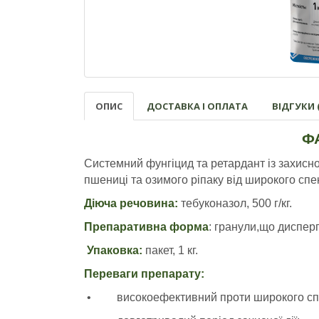
ОПИС
ДОСТАВКА І ОПЛАТА
ВІДГУКИ (
Ф
Системний фунгіцид та ретардант із захисно
пшениці та озимого ріпаку від широкого спе
Діюча речовина:
тебуконазол, 500 г/кг.
Препаративна форма
: гранули,що дисперг
Упаковка:
пакет, 1 кг.
Переваги препарату:
• високоефективний проти широкого спе