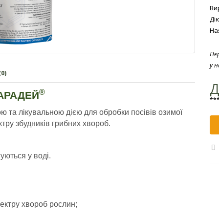
Ви
Ді
На
Пе
у 
0)
Д
®
АРАДЕЙ
***
ю та лікувальною дією для обробки посівів озимої
ктру збудників грибних хвороб.
уються у воді.
ктру хвороб рослин;