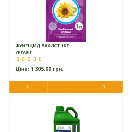
цитокінінів та подовжує фотосинтез. Це сприяє підвищенню
якості врожаю та збільшенню його об’ємів.
Рекомендації щодо застосування
Даний фунгіцид можна використовувати для профілактики
або лікування рослин на стадії перших симптомів
ФУНГІЦИД ЗАХИСТ 1КГ
захворювання. Необхідно проводити обприскування на
УКРАВІТ
ранніх стадіях, доки хвороба не завдала посівам значної
шкоди та незворотних втрат.
Ціна:
1 305.00 грн.
У процесі обробки слід забезпечити суцільне покриття
ділянки робочим розчином та рясно змочувати наземні
частини рослин.
Для підвищення результативності препарату
рекомендується додавати до нього поверхнево-активну
речовину Альфалип Екстра (0,3 літра на гектар). Це не
обов’язково, але забезпечує більш ефективне змочування
листової площі, що підсилює фунгіцидний вплив.