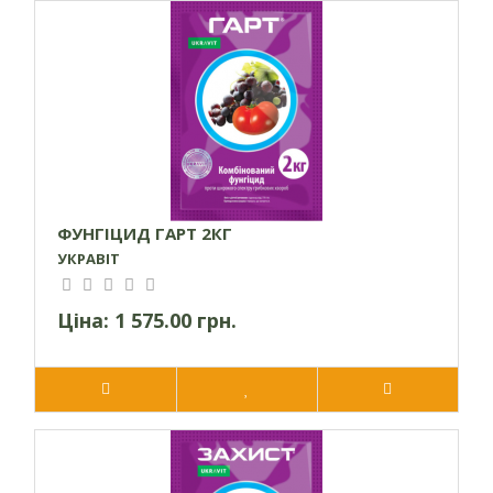
Принцип дії
Активна речовина тебуконазол порушує синтез
ергостерину та поділ клітин, призводячи до загибелі
збудників хвороби. Другий активний компонент -
крезоксим-метил зупиняє процеси дихання в клітинах
патогенів.
Особливості препарату
Крезоксим-метил відкладається на восковому шарі рослин і
ФУНГІЦИД ГАРТ 2КГ
не змивається опадами. За кілька днів активна речовина
УКРАВІТ
рівномірно розповсюджується по всій площі листків та
проникає всередину, забезпечуючи довготривалий захист.
Ціна:
1 575.00 грн.
Тебуконазол потрапляє в рослину через контактні
поверхні і впродовж однієї-двох годин розподіляється по
всім частинам, локалізуючи інфекцію і створюючи надійний
тривалий захист.
Даний фунгіцид призупиняє процеси старіння клітин,
оскільки пригнічує синтез етилену, збільшує концентрацію