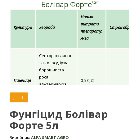
®
Болівар Форте
Норма
витрати
Культура
Хвороба
Строк обробки
препарату,
л/га
Септоріоз листя
та колосу, іржа,
борошниста
роса,
Пшениця
0,5-0,75
альтернаріоз,
піренофороз,
Обприскуванн
фузаріоз,
посівів в періо
гельмінтоспоріоз
Фунгіцид Болівар
вегетації
Форте 5л
Фомоз,
альтернаріоз,
Ріпак
сіра гниль,
0,5-1,0
Виробник:
ALFA SMART AGRO