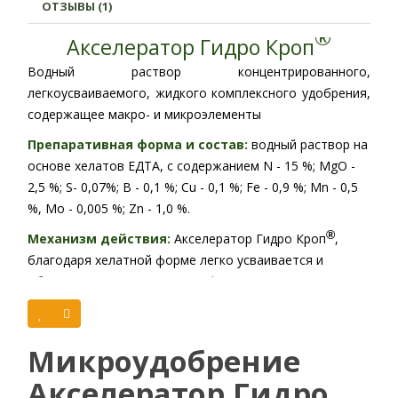
ОТЗЫВЫ (1)
®
Акселератор Гидро Кроп
Водный раствор концентрированного,
легкоусваиваемого, жидкого комплексного удобрения,
содержащее макро- и микроэлементы
Препаративная форма и состав:
водный раствор
на
основе хелатов ЕДТА, с содержанием N - 15 %; MgO -
2,5 %; S- 0,07%; B - 0,1 %; Cu - 0,1 %; Fe - 0,9 %; Mn - 0,5
%, Mo - 0,005 %; Zn - 1,0 %.
®
Механизм действия:
Акселератор Гидро Кроп
,
благодаря хелатной форме легко усваивается и
обеспечивает ликвидацию дефицита микроэлементов
растения, обогащает питательными макро- и
микроэлементами.
Микроудобрение
Регистрация препарата:
Акселератор Гидро
Но
Норма