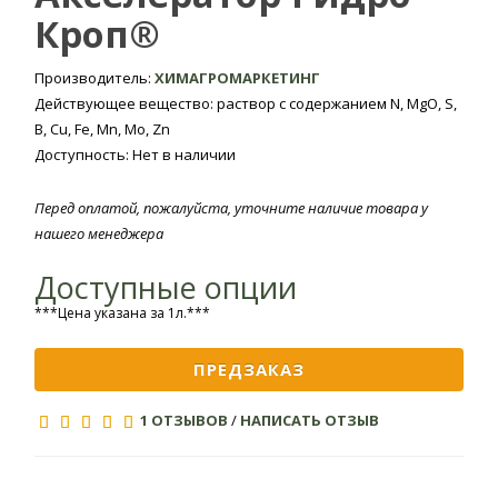
рас
Кроп®
Фаза
расхода
Культура
раб
применения
удобрения, л/
жидк
га
Производитель:
ХИМАГРОМАРКЕТИНГ
л/
Действующее вещество: раствор с содержанием N, MgO, S,
B, Cu, Fe, Mn, Mo, Zn
Подсолнечник
Бутонизация
Доступность: Нет в наличии
Кукуруза
3-10 листьев
Выход в
Перед оплатой, пожалуйста, уточните наличие товара у
Пшеница озимая,
1,0-2,0
нашего менеджера
трубку,
яровая
флаговый лист
Доступные опции
Развитие
Томаты
***Цена указана за 1л.***
300
листьев
Рост и
ПРЕДЗАКАЗ
Свекла сахарная
формирование
0,5-2,0
корнеплодов
1 ОТЗЫВОВ
/
НАПИСАТЬ ОТЗЫВ
Нарастание
Картофель
листовой
1,0-2,0