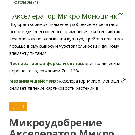
ОТЗЫВЫ (1)
®
Акселератор Микро Моноцинк
Водорастворимое цинковое удобрение на хелатной
основе для внекорневого применения в интенсивных
технологиях возделывания культур, требовательных к
повышенному выносу и чувствительности к данному
элементу питания
Препаративная форма и состав:
кристаллический
порошок с содержанием Zn - 12%.
®
Механизм действия:
Акселератор Микро Моноцинк
снимает явление карликовости растений в
однодольных культурах; влияет на накопление
масличности в подсолнечнике и содержание белка в
зерновых культурах. Применение в процессе
®
производства Акселератора Микро Моноцинка
Микроудобрение
хелатизирующего агента позволяет перевести
Акселератор Микро
химический элемент в порядок биологически-активных