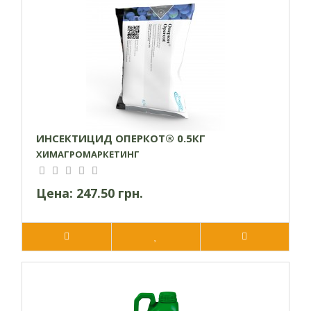
натриевым каналом. Симптомы действия
проявляются в виде сильного возбуждения
нервной системы, судом конечностей, с
последующим параличом и гибелью насекомых.
Особенности технологии введения
:
Влияет температура и влажность воздуха на
эффективность препарата?
ИНСЕКТИЦИД ОПЕРКОТ® 0.5КГ
Инсектицид применяется в широком интервале
ХИМАГРОМАРКЕТИНГ
температур и влажности воздуха. Для выявления
системных свойств препарата температура
должна быть не менее + 10 ° С
Цена:
247.50 грн.
Имеет инсектицид фитотоксичное действие?
При соблюдении регламентов и норм применения
препарата проявлений фитотоксичности не
наблюдается.
Можно ли использовать препарат в баковых
смесях с другими препаратами?