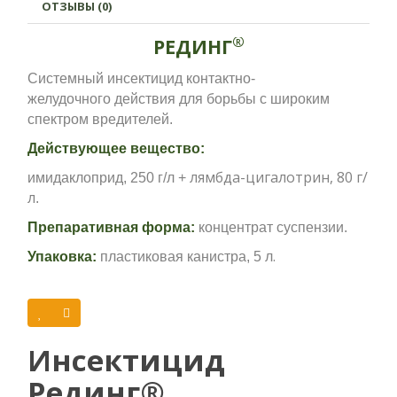
ОТЗЫВЫ (0)
®
РЕДИНГ
Системный инсектицид контактно
-
желудочного
действия для борьбы с широким
спектром вредителей
.
Действующее вещество:
лямбда-цигалотрин, 80 г/
имидаклоприд, 250 г/л +
л
.
Препаративная форма:
концентрат суспензии
.
.
Упаковка:
пластиковая канистра, 5 л
Преимущества препарата:
высокая скорость действия;
длительный защитный период;
Инсектицид
Репеллентные эффект;
отсутствие резистентности вредителей к
Рединг®
препарату