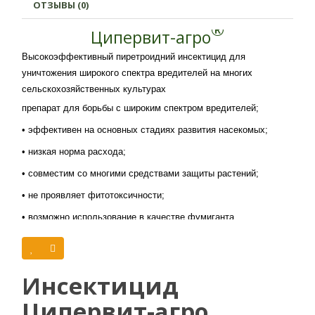
ОТЗЫВЫ (0)
®
Ципервит-агро
Высокоэффективный пиретроидний инсектицид для
уничтожения широкого спектра вредителей на многих
сельскохозяйственных культурах
препарат для борьбы с широким спектром вредителей;
• эффективен на основных стадиях развития насекомых;
• низкая норма расхода;
• совместим со многими средствами защиты растений;
• не проявляет фитотоксичности;
• возможно использование в качестве фумиганта.
форма препарата
Концентрат, эмульгирующийся
Инсектицид
Действующее вещество:
Циперметрин 250 г / л
Ципервит-агро
Химическая группа