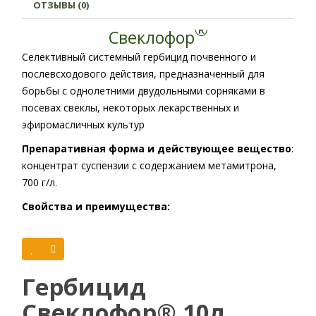
ОТЗЫВЫ (0)
®
Свеклофор
Селективный системный гербицид почвенного и
послевсходового действия, предназначенный для
борьбы с однолетними двудольными сорняками в
посевах свеклы, некоторых лекарственных и
эфиромасличных культур
Препаративная форма и действующее вещество
:
концентрат суспензии с содержанием метамитрона,
700 г/л.
Свойства и преимущества:
применяется для борьбы со многими видами
проблемных однолетних двудольных сорняков;
для продления действия гербицидного экрана,
Гербицид
представляется возможность дробного
внесения;
Свеклофор® 10л
эффективно сочетается с граминицидами.