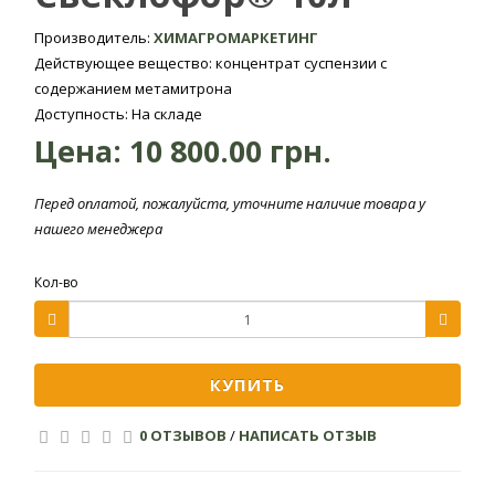
Регистрация препарата:
Производитель:
ХИМАГРОМАРКЕТИНГ
Действующее вещество: концентрат суспензии с
Норма
содержанием метамитрона
Норма
расхода
Доступность: На складе
Культура
Объект
расхода, л/
рабочей
Цена:
10 800.00 грн.
га
жидкости,
л/га
Перед оплатой, пожалуйста, уточните наличие товара у
2,0
200-400
Однолетние
нашего менеджера
Свекла
двудольные
5,0-6,0
сахарная
и злаковые
Кол-во
200-400
(1,0-
сорняки
2,0+2,0+2,0)
Внимание!
Не рекомендуется осуществлять внесение
КУПИТЬ
препарата с температурой ниже +5°С и не выше +25°С.
0 ОТЗЫВОВ
/
НАПИСАТЬ ОТЗЫВ