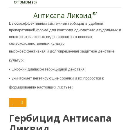
ОТЗЫВЫ (0)
®
Антисапа Ликвид
Высокоэффективный системный гербицид в удобной
препаративной форме для контроля однолетних двудольных и
некоторых злаковых видов сорняков в посевах
сельскохозяйственных культур
высокоэффективная и долговременная защитное действие
культур;
• широкий диапазон гербицидной действия;
• уничтожает вегетирующие сорняки и их проростки к
формированию настоящих листьев;
• удобная в использовании форма препарата (быстрая
растворимость в воде)
Гербицид Антисапа
• улучшенное качество и стабильность рабочего раствора без
пенообразования;
Ликвид