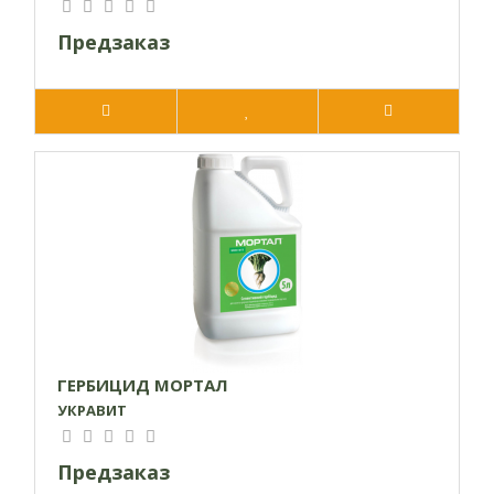
междурядной обработки почвы после применения препарата
Предзаказ
не допускается, так как нарушится защитный гербицидный
«экран». Гербицид проявляет свои свойства только на
сорняки, которые прорастают из семян. Если на момент
опрыскивания сорняки проросли и образовали настоящие
листья, эффективность контроля существенно снижается
Внимание! Не использовать в теплицах из-за вероятности
проявления фитотоксичности относительно культурных
растений.
ГЕРБИЦИД МОРТАЛ
УКРАВИТ
Предзаказ