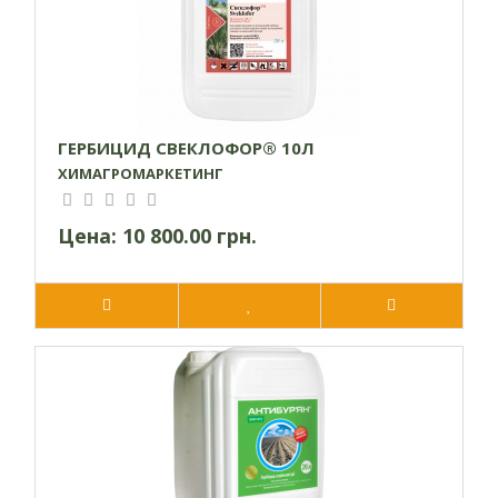
проведения механизированных работ - 3 суток, для ручных - 7
суток после обработки
упаковка
1 л, 5 л
Cовместимость:
ГЕРБИЦИД СВЕКЛОФОР® 10Л
Совместим с другими гербицидами на соответствующих
ХИМАГРОМАРКЕТИНГ
культурах. Перед приготовлением рабочих смесей
целесообразно проверить их на совместимость (отсутствие
Цена:
10 800.00 грн.
осадка, пеналы, расслоение, взбивания в клумкы, неполное
растворение одного из препаратов и т.д.)
Механизм действия:
Системное действие. Гербицид действует как через листья,
так и через почву. Действующее вещество, проникая в
растения, активно тормозит рост и деление клеток, нарушая в
них белковый и липидный обмен, что приводит к отмиранию
сорняков