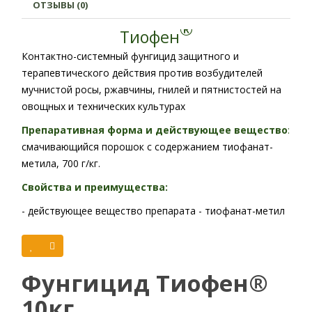
ОТЗЫВЫ (0)
®
Тиофен
Контактно-системный фунгицид защитного и
терапевтического действия против возбудителей
мучнистой росы, ржавчины, гнилей и пятнистостей на
овощных и технических культурах
Препаративная форма и действующее вещество
:
смачивающийся порошок с содержанием тиофанат-
метила, 700 г/кг.
Свойства и преимущества:
- действующее вещество препарата - тиофанат-метил
- препятствует возникновению резистентных форм
патогена;
- усиливает процесс созревания плодов, улучшает их
Фунгицид Тиофен®
лежкость при транспортировке и хранении.
10кг
Регистрация препарата: