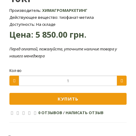
Норма
Производитель:
ХИМАГРОМАРКЕТИНГ
Норма
расхода
Действующее вещество: тиофанат-метила
Культура
Объект
расхода,
рабочей
Доступность: На складе
кг/га
жидкости,
Цена:
5 850.00 грн.
л/га
Мучнистая
Перед оплатой, пожалуйста, уточните наличие товара у
нашего менеджера
Яблоня
роса, парша,
1,0-2,0
800-1500
монилиоз
Кол-во
Мучнистая
Сахарная
роса,
0,6-0,8
300-400
свекла
церкоспороз,
ржавчина
КУПИТЬ
Оидиум,
Виноградники
1,0-1,5
800-1500
0 ОТЗЫВОВ
/
НАПИСАТЬ ОТЗЫВ
серая гниль