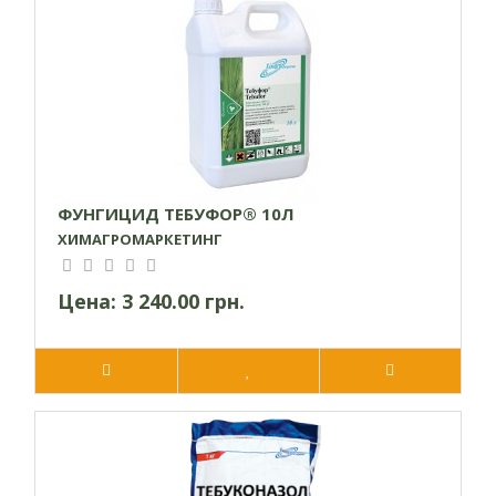
производство стеролов и разрушает клеточные мембраны
возбудителя заболевания, что приводит к его быстрой
гибели. Препарат обеспечивает долговременную защиту
сельскохозяйственных культур – до двадцати суток.
Рекомендации по применению
Для максимальной эффективности фунгицидную обработку
следует проводить на ранних стадиях заболевания – при
ФУНГИЦИД ТЕБУФОР® 10Л
появлении первых признаков. Повторные опрыскивания
ХИМАГРОМАРКЕТИНГ
осуществляют при значительной пораженности культур
болезнями и при наличии благоприятных условий для
Цена:
3 240.00 грн.
развития патогенов (температуры, уровня влажности и
т.п.).
Данный фунгицид можно использовать в баковых смесях с
другими препаратами, но предварительно необходимо их
протестировать на физическую совместимость.