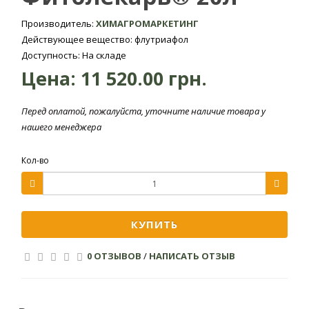
ржавчина,
0,5
мучнистая роса,
Производитель:
ХИМАГРОМАРКЕТИНГ
200-400
Ячмень
ринхоспориоз,
Действующее вещество: флутриафол
полосатая и
Доступность: На складе
сетчатая
Цена:
11 520.00 грн.
пятнистость
Перед оплатой, пожалуйста, уточните наличие товара у
Церкоспороз,
нашего менеджера
Свекла
мучнистая роса,
сахарная
ржавчина, фомоз
Кол-во
Оидиум, серая
Виноградники*
0,25
гниль
КУПИТЬ
Фунгицид Фитолекарь 20л – это эффективный системный
0 ОТЗЫВОВ
/
НАПИСАТЬ ОТЗЫВ
препарат, предназначенный для защиты культурных
растений от многих распространенных инфекционных и
грибковых заболеваний: гнили, мучнистой росы, ржавчины,
септориоза и других. Фунгицидное средство часто