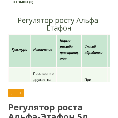
ОТЗЫВЫ (0)
Регулятор росту Альфа-
Етафон
Норма
Мак
расхода
Способ
Культура
Назначение
кол
препарата,
обработки
обр
л/га
Повышение
дружества
При
и
созревании
Томаты
2,0-2,5
1
ускорение
1-20%
созревания
плодов
Регулятор роста
плодов
Альфа-Этафон 5л
Альфа-этафон - регулятор роста, который способствует