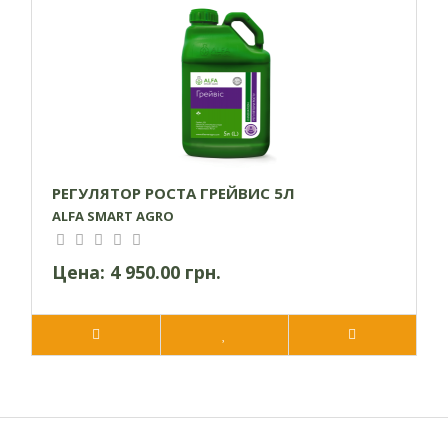
чем через десять дней после проведения обработки
препаратом. Препарат можно комбинировать со многими
гербицидами, инсектицидами, фунгицидами, микро- и
микроэлементными удобрениями. Следует отметить, что
не рекомендуется смешивать этот препарат с
содержащими детиокарбонаты или серу.
Рекомендуемый интервал между применением этого
препарата и медийными средствами, содержащими медь,
РЕГУЛЯТОР РОСТА ГРЕЙВИС 5Л
должен составлять не менее одного месяца. Не
ALFA SMART AGRO
рекомендуется вносить на бедных почвах с низким
содержанием азота. Температура для применения
Цена:
4 950.00 грн.
препарата составляет от +10 до +25°C. Также следует
избегать применения перед ожидаемыми заморозками и
за 4-5 часов до ожидаемого дождя. Не допускайте
попадания на соседние поля.