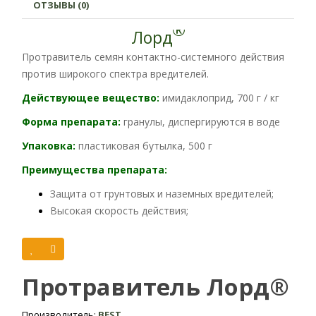
ОТЗЫВЫ (0)
®
Лорд
Протравитель семян контактно-системного действия
против широкого спектра вредителей.
Действующее вещество:
имидаклоприд, 700 г / кг
Форма препарата:
гранулы, диспергируются в воде
Упаковка:
пластиковая бутылка, 500 г
Преимущества препарата:
Защита от грунтовых и наземных вредителей;
Высокая скорость действия;
Не вызывает фитотоксичности у растений;
Возможность применения с большинством
фунгицидных протравителей;
Протравитель Лорд®
Отсутствие резистентности у вредителей.
Механизм действия:
Действующее вещество
Производитель:
BEST