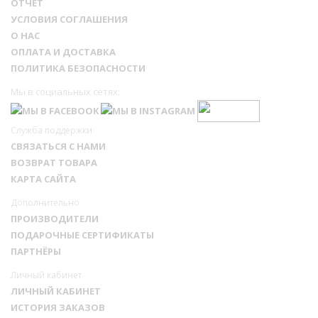
ОТЧЕТ
шведская муха
УСЛОВИЯ СОГЛАШЕНИЯ
О НАС
Подсолнечник
Проволочники
3,5-5,5
ОПЛАТА И ДОСТАВКА
ПОЛИТИКА БЕЗОПАСНОСТИ
Злаковые мухи,
0,25-0,6
Обработк
совки, цикадки
Мы в социальных сетях:
семян
Пшеница
перед
Хлебная
Служба поддержки
0,6-0,75
посевом
жужелица
СВЯЗАТЬСЯ С НАМИ
ВОЗВРАТ ТОВАРА
Крестоцветные
КАРТА САЙТА
блошки и
Рапс
2,5-3,5
Дополнительно
грунтовые
ПРОИЗВОДИТЕЛИ
вредители
ПОДАРОЧНЫЕ СЕРТИФИКАТЫ
ПАРТНЁРЫ
Личный кабинет
Классификация ВОЗ, токсикологическая
ЛИЧНЫЙ КАБИНЕТ
характеристика:
III класса (малотоксичен).
ИСТОРИЯ ЗАКАЗОВ
Оптимальные температурные условия