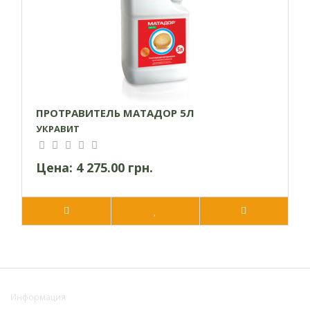
высеваться как можно в более короткий период после
протравливания. Обработанные семена может
храниться в течение года, однако его всхожесть и
энергия прорастания будет зависеть от физических
условий при хранении. При использовании
протравленных семян, хранилось в течение года, его
ПРОТРАВИТЕЛЬ МАТАДОР 5Л
необходимо проверить на всхожесть. Препарат можно
УКРАВИТ
использовать с большинством фунгицидных
протравителей для рас- расширение спектра действия
против грибных болезней.
Цена:
4 275.00 грн.
Применение:
Норма
Сроки
расхода,
Культура
Вредители
применени
кг / т
Информация
Проволочники,
Кукуруза
3,0-4,5