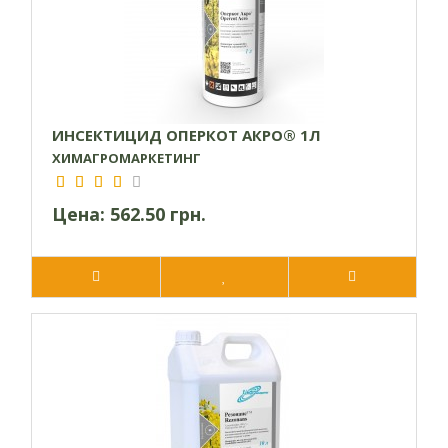
проявляется. Если же технология была нарушена, то
возможны повреждения листьев, цветков и бутонов в
виде ожогов. Вещество хлорпирифос обладает высокой
токсичностью для полезных насекомых, поэтому
производить обработку в период цветения культур
запрещено.
ИНСЕКТИЦИД ОПЕРКОТ АКРО® 1Л
ХИМАГРОМАРКЕТИНГ
Цена:
562.50 грн.