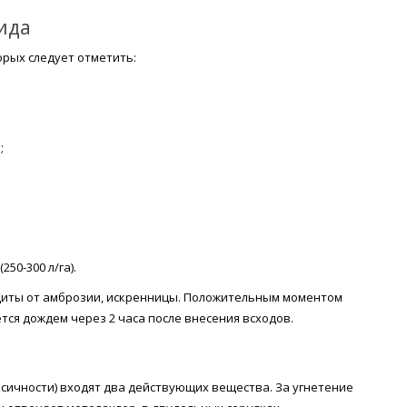
ида
орых следует отметить:
;
50-300 л/га).
ащиты от амброзии, искренницы. Положительным моментом
тся дождем через 2 часа после внесения всходов.
оксичности) входят два действующих вещества. За угнетение