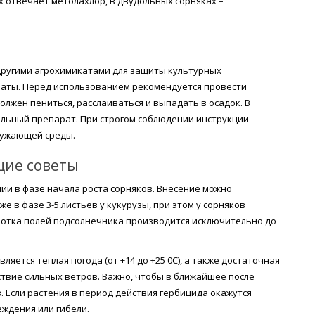
х отвечает метолахлор, в двудольных сорняках –
другими агрохимикатами для защиты культурных
аты. Перед использованием рекомендуется провести
олжен пениться, расслаиваться и выпадать в осадок. В
ельный препарат. При строгом соблюдении инструкции
ружающей среды.
щие советы
и в фазе начала роста сорняков. Внесение можно
е в фазе 3-5 листьев у кукурузы, при этом у сорняков
ботка полей подсолнечника производится исключительно до
ется теплая погода (от +14 до +25 0С), а также достаточная
ствие сильных ветров. Важно, чтобы в ближайшее после
 Если растения в период действия гербицида окажутся
ждения или гибели.