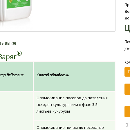
Пр
Де
До
Ц
Пе
ЫВЫ (0)
у 
®
Варяг
Ко
ктр действия
Способ обработки
Опрыскивание посевов до появления
всходов культуры или в фазе 3-5
листьев кукурузы
Опрыскивание почвы до посева, во