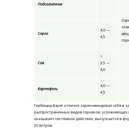
Подсолнечник
Одн
зла
4,0 —
Сорго
дву
4,5
сор
>
Соя
3,5 —
4,0
4,0 —
Картофель
4,5
Гербицид Варяг отлично зарекомендовал себя в з
распространенных видов сорняков, усложняющих 
оказывает системное действие, выпускается в фо
20 литров.