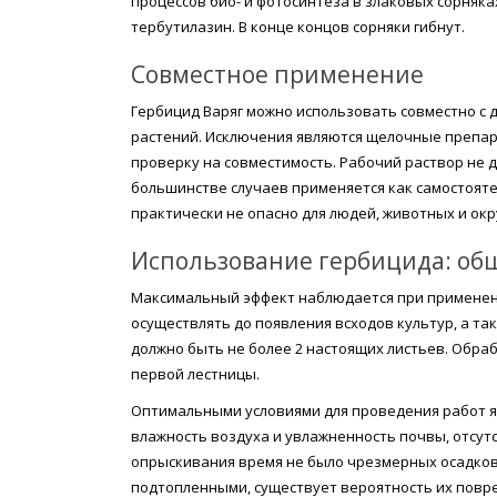
процессов био- и фотосинтеза в злаковых сорняка
тербутилазин. В конце концов сорняки гибнут.
Совместное применение
Гербицид Варяг можно использовать совместно с 
растений. Исключения являются щелочные препар
проверку на совместимость. Рабочий раствор не д
большинстве случаев применяется как самостоят
практически не опасно для людей, животных и ок
Использование гербицида: об
Максимальный эффект наблюдается при применени
осуществлять до появления всходов культур, а такж
должно быть не более 2 настоящих листьев. Обра
первой лестницы.
Оптимальными условиями для проведения работ явля
влажность воздуха и увлажненность почвы, отсут
опрыскивания время не было чрезмерных осадков.
подтопленными, существует вероятность их повре