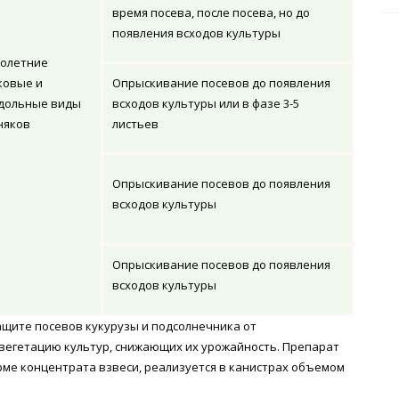
время посева, после посева, но до
появления всходов культуры
олетние
ковые и
Опрыскивание посевов до появления
дольные виды
всходов культуры или в фазе 3-5
няков
листьев
Опрыскивание посевов до появления
всходов культуры
Опрыскивание посевов до появления
всходов культуры
ащите посевов кукурузы и подсолнечника от
вегетацию культур, снижающих их урожайность. Препарат
рме концентрата взвеси, реализуется в канистрах объемом