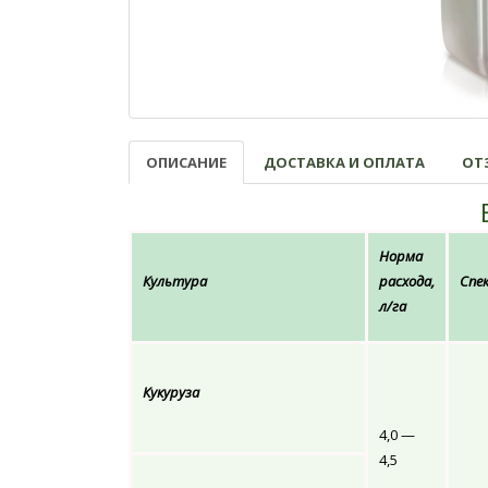
ОПИСАНИЕ
ДОСТАВКА И ОПЛАТА
ОТЗ
Норма
Культура
расхода,
Спе
л/га
Кукуруза
4,0 —
4,5