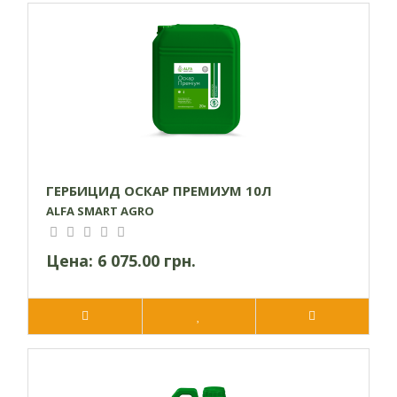
0,5-0,7
(рассадные) *
некоторые
злаковые сорняки
Однолетние
двудольные и
морковь **
0,3-0,5
некоторые
злаковые сорняки
0,5-1,1
Однолетние
двудольные и
Картофель
ГЕРБИЦИД ОСКАР ПРЕМИУМ 10Л
некоторые
злаковые сорняки
ALFA SMART AGRO
0,5
Цена:
6 075.00 грн.
Преимущества
Усовершенствованная формуляция препарата.
Эффективный контроль широкого спектра
широколиственных и злаковых сорняков.