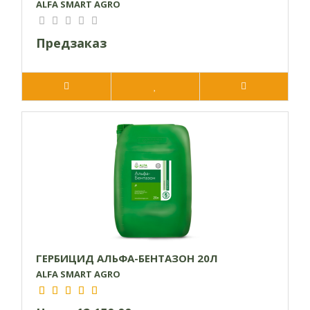
ALFA SMART AGRO
заморозками, вредителями, болезнями) может появляться
временное угнетение культуры, исчезает в течение 7-10
Предзаказ
дней.
Для усиления действия против злаковых сорняков
рекомендуется баковая смесь на посевах картофеля:
Конкур, КС (0,2-0,3 л / га) + Рамзес, ВГ (40-50 г / га).
Норма расхода рабочей жидкости
200-300 л / га
ГЕРБИЦИД АЛЬФА-БЕНТАЗОН 20Л
ALFA SMART AGRO