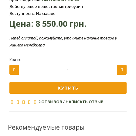
Действующее вещество: метрибузин
Доступность: На складе
Способ применения и нормы
Цена:
8 550.00 грн.
расхода
Перед оплатой, пожалуйста, уточните наличие товара у
Норма
нашего менеджера
Культура
объекты
расхода
препарата, л /
Кол-во
Однолетние
двудольные и
Соя
0,5-0,7
некоторые
злаковые сорняки
КУПИТЬ
Препараты с идентичным действующим веществом испол
2 ОТЗЫВОВ
/
НАПИСАТЬ ОТЗЫВ
Однолетние
Томаты
двудольные и
0,5
(безрассадные)
некоторые
злаковые сорняки
Рекомендуемые товары
Однолетние
Томаты
двудольные и