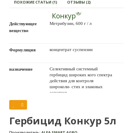
ПОХОЖИЕ СТАТЬИ (1)
ОТЗЫВЫ (2)
®
Конкур
Метрибузин, 600 г / л
Действующее
вещество
концентрат суспензии
Формуляция
Селективный системный
назначение
гербицид широких кого спектра
действия для контроля
широколи- стих и злаковых
сорняков
5 л
тара
Гербицид Конкур 5л
Культура
Производитель:
ALFA SMART AGRO