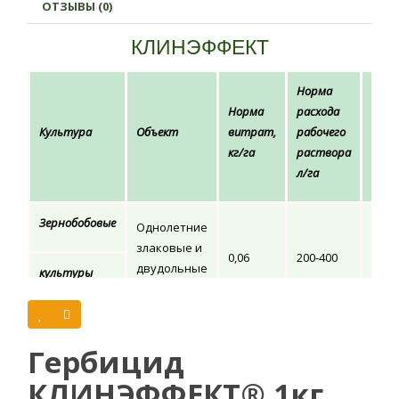
ОТЗЫВЫ (0)
КЛИНЭФФЕКТ
Норма
Норма
расхода
Кра
Культура
Объект
витрат,
рабочего
обра
кг/га
раствора
л/га
Зернобобовые
Однолетние
злаковые и
0,06
200-400
1
двудольные
культуры
сорняки
(соя)
Гербицид Клинефект является высокоэффективным
Гербицид
средством, предназначенным для борьбы с однолетними
злаковыми и двудольными сорняками во время посевов
КЛИНЭФФЕКТ® 1кг
сои.