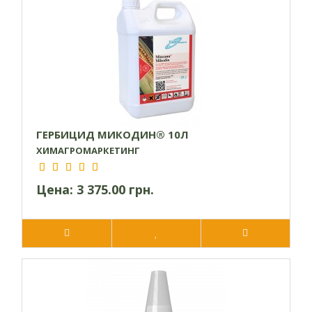
подсолнечника имеют одинаковую устойчивость к
гербициду, поэтому и схемы внесения могут быть разными.
Опрыскивание следует проводить на стадии развития
культуры от двух до восьми листьев. В частности
подсолнечники возделывают в фазе формирования
четырех-шести листьев, когда сорняки появляются
массово. Для зерновых оптимальным временем обработки
считается стадия развития двух-трех листьев.
ГЕРБИЦИД МИКОДИН® 10Л
ХИМАГРОМАРКЕТИНГ
Средняя норма внесения гербицида составляет от 200 до
300 литров на гектар. Если растения стоят очень густо, то
Цена:
3 375.00 грн.
норма использования может увеличиваться.
Препарат применяется на стадии вегетации, но не по
переращенным растениям. Для получения желаемого
результата опрыскивания проводят при температуре от 5
С и скорости ветра не более 4 м/с.