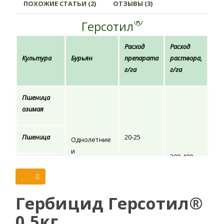
ПОХОЖИЕ СТАТЬИ (2)
ОТЗЫВЫ (3)
®
Герсотил
Расход
Расход
Культура
Бурьян
препарата
раствора,
г/га
г/га
Пшеница
озимая
Пшеница
20-25
Однолетние
и
200-400
многолетние
Ячмень
сорняки
озимый
Гербицид Герсотил®
Пшеница
15
0.5кг
оврага