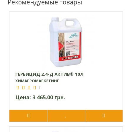
Рекомендуемые товары
Эффективен для защиты подсолнечных посевов,
устойчивых к трибенурон-метилу.
Препарат не вредит людям, животным и
медоносным пчелам.
Принцип действия
Гербицид проникает в сорняки через наземные части,
преимущественно через листья, и распространяется по
всем участкам, попадая в точки роста. Активное вещество
ГЕРБИЦИД 2.4-Д АКТИВ® 10Л
блокирует производство важных ферментов,
ХИМАГРОМАРКЕТИНГ
останавливая деление клеток и развитие сорных
растений, что приводит к их отмиранию.
Цена:
3 465.00 грн.
Рекомендации по использованию
Данный гребицид предназначен для обработки зерновых
и подсолнечных посевов. Его рекомендуется применять
вместе с прилипателем (100 мл прилипателя на 100 л
раствора). Следует учитывать, что не все гибридные сорта