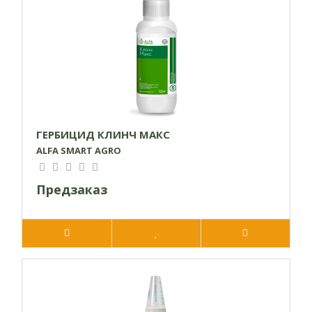
растений уже в течение 3 часов после применения
препарата.
Как правильно применять
Для достижения наилучшего результата следует
использовать этот гербицид в сочетании с прилипателем –
Альфалип Экстра.
Не рекомендуется применять гербицид, если растения уже
ГЕРБИЦИД КЛИНЧ МАКС
мокрые от росы или дождя, а также, если предполагается
ALFA SMART AGRO
дождь в течение 3 часов после обработки. Следует
избегать применения в жаркую, сухую или ветреную
Предзаказ
погоду, а также в условиях заморозков.
Во время осеннего применения следует избегать
заморозков в течение 14 дней после обработки. Чтобы
достичь наилучшего эффекта, следуйте следующим
рекомендациям: производите опрыскивание при скорости
ветра не более 5 м/с и влажности воздуха не менее 50%,
обеспечьте равномерное и качественное покрытие
обрабатываемой площади, всегда используйте Альфалип