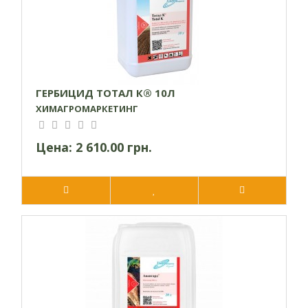
условиях нецелесообразно.
При низкой температуре действующее вещество плохо
двигается по растению, что тоже отрицательно
сказывается на применении
ПЕСТИЦИДА
. Для
максимальной эффективности препарат рекомендуется
ГЕРБИЦИД ТОТАЛ К® 10Л
вносить после шести часов вечера или до девяти часов
ХИМАГРОМАРКЕТИНГ
утра. В другие времена обработку проводят только при
пасмурной погоде.
Цена:
2 610.00 грн.
Успешное использование гербицида зависит от
правильно определенной нормы. Если вредные растения
находятся на стадии развития первых листочков,
обработку можно проводить минимальной
рекомендуемой нормой препарата. Для уничтожения
переросших вредных растений потребуется максимальная
норма препарата.
Кроме того, следует учитывать виды сорняков: например,
для успешной борьбы с амброзией и лебедой в
гербицидный препарат лучше добавлять прилипач.