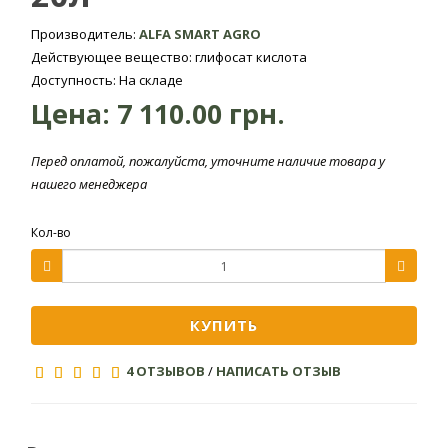
проц
Производитель:
ALFA SMART AGRO
Действующее вещество: глифосат кислота
Однолетние
Доступность: На складе
Опры
злаковые и
Цена:
7 110.00 грн.
2,0-4,0
Поля предназначены
сорн
двудольные
под посевы яровых
сост
сорняки
зерновых, овощных
веге
Перед оплатой, пожалуйста, уточните наличие товара у
культур,
осен
нашего менеджера
Многолетние
подсолнечника и
сбор
злаковые и
картофеля.
пре
4,0-6,0
Кол-во
двудольные
куль
сорняки
Опры
КУПИТЬ
сорн
Поля предназначены
сост
4 ОТЗЫВОВ
/
НАПИСАТЬ ОТЗЫВ
под посевы озимой
2,0-5,0
веге
пшеницы.
Однолетние
две 
и
посе