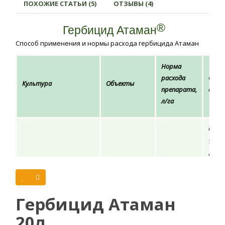
ПОХОЖИЕ СТАТЬИ (5)
ОТЗЫВЫ (4)
®
Гербицид Атаман
Способ применения и нормы расхода гербицида Атаман
Норма
расхода
Спос
Культура
Объекты
препарата,
обра
л/га
Опры
за д
до н
Десикация
сбор
культуры и
(вла
Зерновые
3
уничтожение
зерн
Гербицид Атаман
сорняков
сост
бол
20л
трид