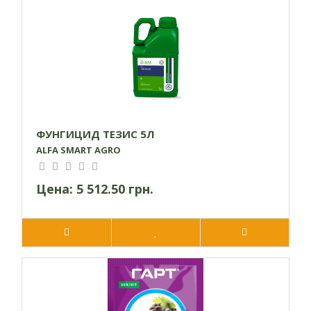
рекомендуется применять в сельском хозяйстве. Для
приготовления рабочего раствора разведите 5 граммов
препарата в 10 литрах воды и используйте этот раствор в
течение двух часов.
Если вы возделываете культуры в защищенном грунте,
рекомендуется удвоить концентрацию раствора и расход
на единицу площади. Это обусловлено тем, что в теплицах
создаются благоприятные условия для развития грибковых
ФУНГИЦИД ТЕЗИС 5Л
инфекций.
ALFA SMART AGRO
Цена:
5 512.50 грн.