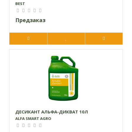
BEST
Температурные условия применения:
от + 10 °
С до + 25 ° С
Предзаказ
Погодные условия применения:
Эффективный
независимо от погодных условий, в том числе
пониженной влажности почвы при соблюдении
технологии применения. Опрыскивание
целесообразно проводить при скорости ветра не
более 3-4 м / с).
Норма расхода рабочего раствора:
200-400 л/га
- при наземном применении, 50 л/га – при
авиационном.
ДЕСИКАНТ АЛЬФА-ДИКВАТ 10Л
ALFA SMART AGRO