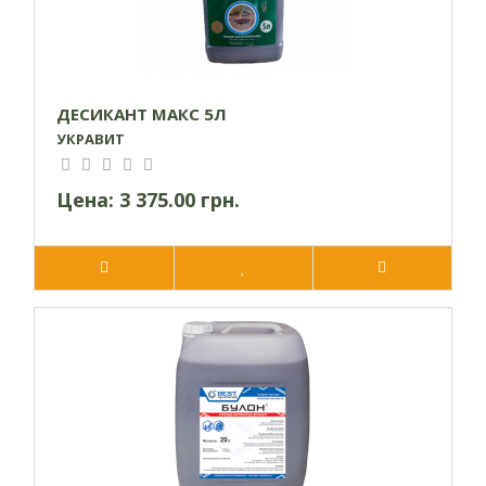
ДЕСИКАНТ МАКС 5Л
Способ
ы
УКРАВИТ
Культура
Назначение
внесения
Цена:
3 375.00 грн.
Опрыскивание
посевов за две
недели до
Зерновые
уборки, при
влажности