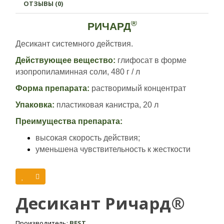
ОТЗЫВЫ (0)
®
РИЧАРД
Десикант системного действия.
Действующее вещество:
глифосат в форме
изопропиламинная соли, 480 г / л
Форма препарата:
растворимый концентрат
Упаковка:
пластиковая канистра, 20 л
Преимущества препарата:
высокая скорость действия;
уменьшена чувствительность к жесткости
воды;
низкий уровень пенообразования;
освобождение от многолетних сорняков;
уменьшение количества потерь урожая от
Десикант Ричард®
осыпания;
возможность авиационных внесений.
Производитель:
BEST