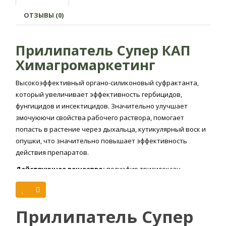
ОТЗЫВЫ (0)
Прилипатель Супер КАП
Химагромаркетинг
Высокоэффективный органо-силиконовый суфрактанта,
который увеличивает эффективность гербицидов,
фунгицидов и инсектицидов. Значительно улучшает
змочуюючи свойства рабочего раствора, помогает
попасть в растение через дыхальца, кутикулярный воск и
опушки, что значительно повышает эффективность
действия препаратов.
Действующее вещество:
полиэфир трисилоксан
Форма препарата:
водный раствор (ВР)
Какие преимущества
Прилипатель Супер
прилипача Супер КАП: