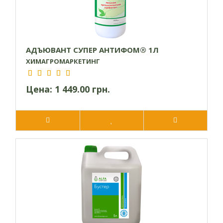
Уменьшение
расхода
рабочей
жидкости,
АДЪЮВАНТ СУПЕР АНТИФОМ® 1Л
повышение
ХИМАГРОМАРКЕТИНГ
обприскуван
скорости
0,1-0,15
Кукуруза
під час
действия СЗР,
л/га
вегетації
Цена:
1 449.00 грн.
уменьшение
поверхностного
натяжения
рабочего
раствора
0,05-0,15
Подсолнечник
л/га