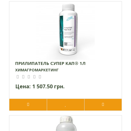
Культура
Назначение
внесения,
обработки
кг/л/га
0,1-0,15
Рапс
л/га
ПРИЛИПАТЕЛЬ СУПЕР КАП® 1Л
ХИМАГРОМАРКЕТИНГ
Цена:
1 507.50 грн.
0,1-0,15
Капуста
л/га