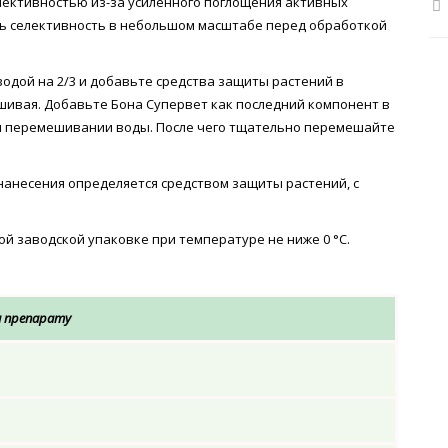
елективностью из-за усиленного поглощения активных
ть селективность в небольшом масштабе перед обработкой
водой на 2/3 и добавьте средства защиты растений в
шивая. Добавьте Бона Супервет как последний компонент в
м перемешивании воды. После чего тщательно перемешайте
анесения определяется средством защиты растений, с
ой заводской упаковке при температуре не ниже 0 °С.
 препарату