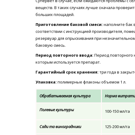
Супервет в случае, если ожидаются проблемы с с
веществ. В таких случаях лучше сначала провери
больших площадей.
Приготовление баковой смеси:
наполните бак 
соответствии с инструкцией производителя, поме
резервуар для опрыскивания при незначительно
баковую смесь.
Период повторного ввода:
Период повторного н
которым используется препарат.
Гарантийный срок хранения:
три года в закрыт
Упаковка:
полимерные флаконы объемом 1 л.
Обрабатываемая культура
Норма витрати
Полевые культуры
100-150 мл/га
Сади та виноградники
125-200 мл/га