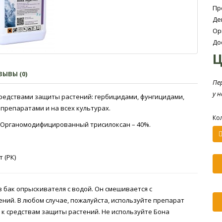
Пр
Де
Ор
До
Ц
ЫВЫ (0)
Пе
у 
средствами защиты растений: гербицидами, фунгицидами,
препаратами и на всех культурах.
Ко
; Органомодифицированный трисилоксан – 40%.
 (РК)
 бак опрыскивателя с водой. Он смешивается с
ий. В любом случае, пожалуйста, используйте препарат
 к средствам защиты растений. Не используйте Бона